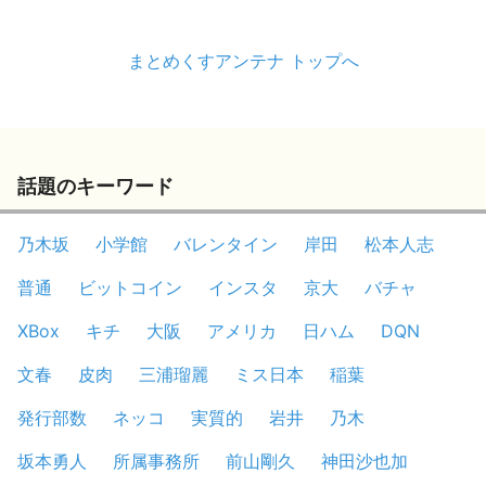
まとめくすアンテナ トップへ
話題のキーワード
乃木坂
小学館
バレンタイン
岸田
松本人志
普通
ビットコイン
インスタ
京大
バチャ
XBox
キチ
大阪
アメリカ
日ハム
DQN
文春
皮肉
三浦瑠麗
ミス日本
稲葉
発行部数
ネッコ
実質的
岩井
乃木
坂本勇人
所属事務所
前山剛久
神田沙也加