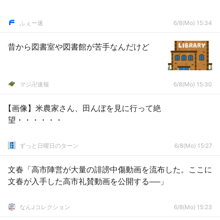
ふぇー速
6/8(Mo) 15:34
昔から図書室や図書館が苦手なんだけど
マジ卍速報
6/8(Mo) 15:30
【画像】米農家さん、田んぼを見に行って絶
望・・・・・・
ずっと日曜日のターン
6/8(Mo) 15:27
文春「高市陣営が大量の誹謗中傷動画を流布した。ここに
文春が入手した高市礼賛動画を公開する──」
なんJコレクション
6/8(Mo) 15:23