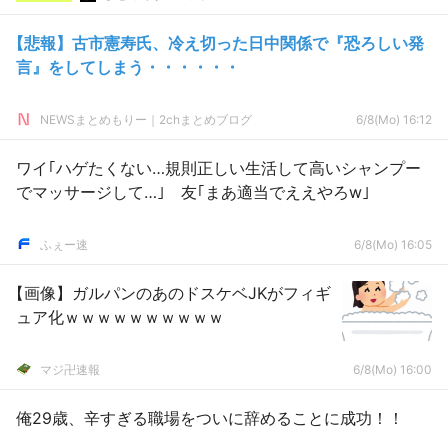
【悲報】古市憲寿氏、冷え切った日中関係で『恐ろしい発
言』をしてしまう・・・・・・
NEWSまとめもりー｜2chまとめブログ
6/8(Mo) 16:12
ワイ｢ハゲたくない…規則正しい生活して高いシャンプー
でマッサージして…｣ 友｢まあ適当でええやろw｣
ふぇー速
6/8(Mo) 16:05
【画像】ガルパンのあのドスケベJKがフィギ
ュア化ｗｗｗｗｗｗｗｗｗｗ
マジ卍速報
6/8(Mo) 16:00
俺29歳、辛すぎる職場をついに辞めることに成功！！