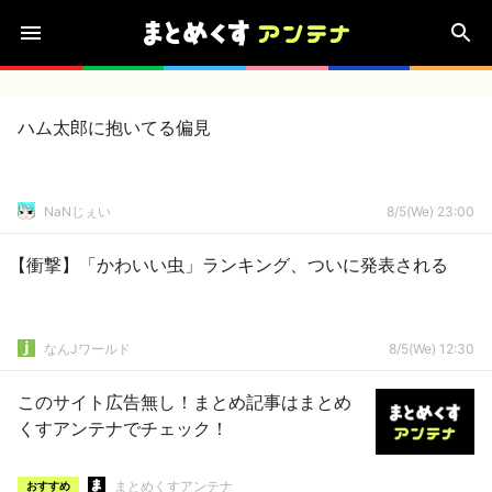
ハム太郎に抱いてる偏見
NaNじぇい
8/5(We) 23:00
【衝撃】「かわいい虫」ランキング、ついに発表される
なんJワールド
8/5(We) 12:30
このサイト広告無し！まとめ記事はまとめ
くすアンテナでチェック！
まとめくすアンテナ
おすすめ