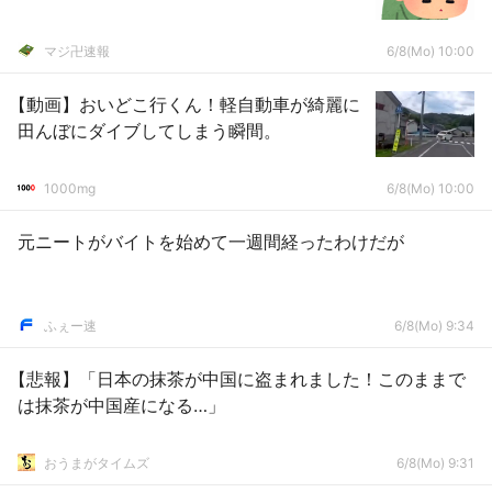
マジ卍速報
6/8(Mo) 10:00
【動画】おいどこ行くん！軽自動車が綺麗に
田んぼにダイブしてしまう瞬間。
1000mg
6/8(Mo) 10:00
元ニートがバイトを始めて一週間経ったわけだが
ふぇー速
6/8(Mo) 9:34
【悲報】「日本の抹茶が中国に盗まれました！このままで
は抹茶が中国産になる…」
おうまがタイムズ
6/8(Mo) 9:31