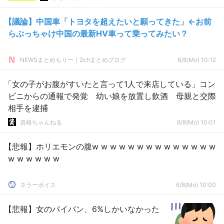
【議論】中国車「トヨタを超えたいと願ってきた」←お前
らぶっちゃけ中国の最新HV車って乗ってみたい？
NEWSまとめもりー｜2chまとめブログ
6/8(Mo) 10:12
「女の子がお腹がすいたと言って1人で来店している」コン
ビニからの通報で発覚 幼い娘を放置し飲酒 母親と交際
相手を逮捕
資格ちゃんねる
6/8(Mo) 10:01
【悲報】ホリエモンの腹w w w w w w w w w w w w w w
w w w w w w
ネラーボイス
6/8(Mo) 10:00
【悲報】女のパイパン、6%しかいなかった