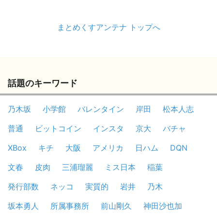
まとめくすアンテナ トップへ
話題のキーワード
乃木坂
小学館
バレンタイン
岸田
松本人志
普通
ビットコイン
インスタ
京大
バチャ
XBox
キチ
大阪
アメリカ
日ハム
DQN
文春
皮肉
三浦瑠麗
ミス日本
稲葉
発行部数
ネッコ
実質的
岩井
乃木
坂本勇人
所属事務所
前山剛久
神田沙也加