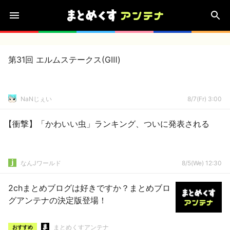
第31回 エルムステークス(GⅢ)
NaNじぇい
8/7(Fr) 3:00
【衝撃】「かわいい虫」ランキング、ついに発表される
なんJワールド
8/5(We) 12:30
2chまとめブログは好きですか？まとめブロ
グアンテナの決定版登場！
まとめくすアンテナ
おすすめ