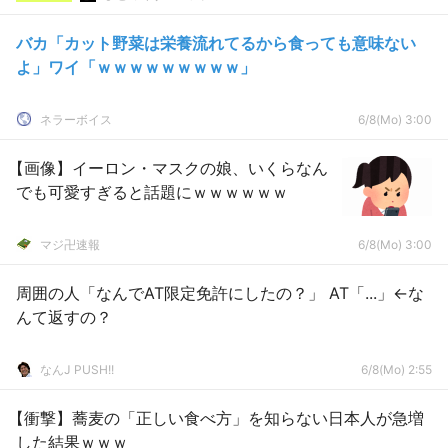
バカ「カット野菜は栄養流れてるから食っても意味ない
よ」ワイ「ｗｗｗｗｗｗｗｗｗ」
ネラーボイス
6/8(Mo) 3:00
【画像】イーロン・マスクの娘、いくらなん
でも可愛すぎると話題にｗｗｗｗｗｗ
マジ卍速報
6/8(Mo) 3:00
周囲の人「なんでAT限定免許にしたの？」 AT「...」←な
んて返すの？
なんJ PUSH!!
6/8(Mo) 2:55
【衝撃】蕎麦の「正しい食べ方」を知らない日本人が急増
した結果ｗｗｗ