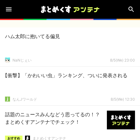
ハム太郎に抱いてる偏見
NaNじぇい
8/5(We) 23:00
【衝撃】「かわいい虫」ランキング、ついに発表される
なんJワールド
8/5(We) 12:30
話題のニュースみんなどう思ってるの！？
まとめくすアンテナでチェック！
まとめくすアンテナ
おすすめ