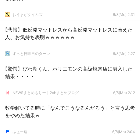
おうまがタイムズ
6/8(Mo) 2:31
【悲報】低反発マットレスから高反発マットレスに替えた
人、お気持ち表明ｗｗｗｗｗｗ
ずっと日曜日のターン
6/8(Mo) 2:27
【驚愕】びわ湖くん、ホリエモンの高級焼肉店に潜入した
結果・・・・
NEWSまとめもりー｜2chまとめブログ
6/8(Mo) 2:12
数学解いてる時に「なんでこうなるんだろう」と言う思考
をやめた結果ｗ
ふぇー速
6/8(Mo) 2:04