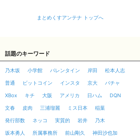
まとめくすアンテナ トップへ
話題のキーワード
乃木坂
小学館
バレンタイン
岸田
松本人志
普通
ビットコイン
インスタ
京大
バチャ
XBox
キチ
大阪
アメリカ
日ハム
DQN
文春
皮肉
三浦瑠麗
ミス日本
稲葉
発行部数
ネッコ
実質的
岩井
乃木
坂本勇人
所属事務所
前山剛久
神田沙也加