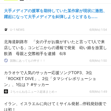
大手メディアの援軍を期待していた某作家が現状に激怒、
躍起になって大手メディアを糾弾しようとするも……
U-1 NEWS
6/8(Mo) 1:54
北海道釧路市 「女の子がお腹がすいたと言って1人で来
店している」コンビニからの通報で発覚 幼い娘を放置し
飲酒 母親と交際相手を逮捕 6/8
国難にあってもの申す！！
6/8(Mo) 1:50
カラオケで人気のサッカー応援ソングTOP3、3位
「ROCKET DIVE」、2位「タマシイレボリューショ
ン」、1位は？ #サッカー
２ちゃんねるニュース超速まとめ＋
6/8(Mo) 1:49
イラン、イスラエルに向けてミサイル発射…停戦発効後で
は初！