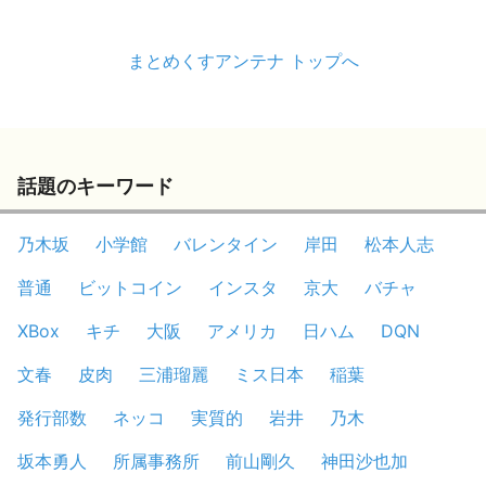
まとめくすアンテナ トップへ
話題のキーワード
乃木坂
小学館
バレンタイン
岸田
松本人志
普通
ビットコイン
インスタ
京大
バチャ
XBox
キチ
大阪
アメリカ
日ハム
DQN
文春
皮肉
三浦瑠麗
ミス日本
稲葉
発行部数
ネッコ
実質的
岩井
乃木
坂本勇人
所属事務所
前山剛久
神田沙也加