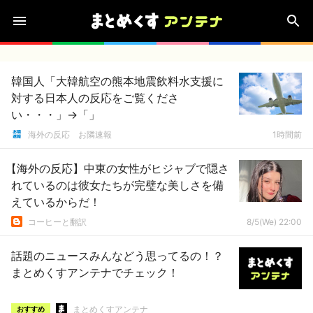
韓国人「大韓航空の熊本地震飲料水支援に
対する日本人の反応をご覧くださ
い・・・」→「」
海外の反応 お隣速報
1時間前
【海外の反応】中東の女性がヒジャブで隠さ
れているのは彼女たちが完璧な美しさを備
えているからだ！
コーヒーと翻訳
8/5(We) 22:00
話題のニュースみんなどう思ってるの！？
まとめくすアンテナでチェック！
まとめくすアンテナ
おすすめ