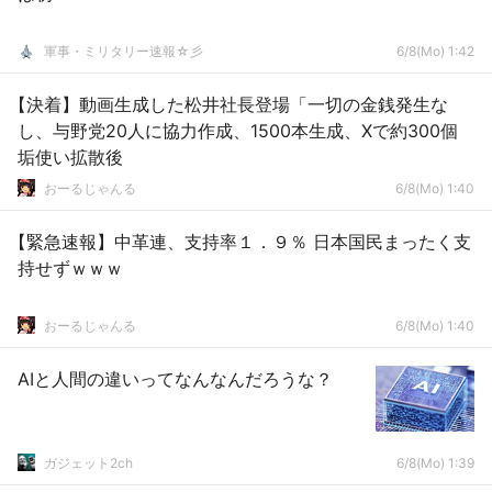
軍事・ミリタリー速報☆彡
6/8(Mo) 1:42
【決着】動画生成した松井社長登場「一切の金銭発生な
し、与野党20人に協力作成、1500本生成、Xで約300個
垢使い拡散後
おーるじゃんる
6/8(Mo) 1:40
【緊急速報】中革連、支持率１．９％ 日本国民まったく支
持せずｗｗｗ
おーるじゃんる
6/8(Mo) 1:40
AIと人間の違いってなんなんだろうな？
ガジェット2ch
6/8(Mo) 1:39