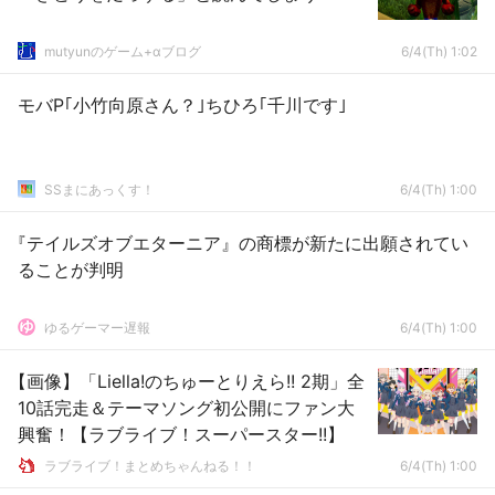
mutyunのゲーム+αブログ
6/4(Th) 1:02
モバP｢小竹向原さん？｣ちひろ｢千川です｣
SSまにあっくす！
6/4(Th) 1:00
『テイルズオブエターニア』の商標が新たに出願されてい
ることが判明
ゆるゲーマー遅報
6/4(Th) 1:00
【画像】「Liella!のちゅーとりえら!! 2期」全
10話完走＆テーマソング初公開にファン大
興奮！【ラブライブ！スーパースター!!】
ラブライブ！まとめちゃんねる！！
6/4(Th) 1:00