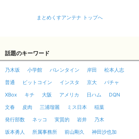
まとめくすアンテナ トップへ
話題のキーワード
乃木坂
小学館
バレンタイン
岸田
松本人志
普通
ビットコイン
インスタ
京大
バチャ
XBox
キチ
大阪
アメリカ
日ハム
DQN
文春
皮肉
三浦瑠麗
ミス日本
稲葉
発行部数
ネッコ
実質的
岩井
乃木
坂本勇人
所属事務所
前山剛久
神田沙也加