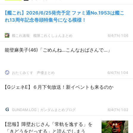
【艦これ】2026/6/25発売予定 ファミ通No.1953は艦こ
れ13周年記念巻頭特集号になる模様！
艦これ速報 艦隊これくしょんまとめ
6/4(Th) 1:06
能登麻美子(46)「ごめんね…こんなおばさんで…」
おたくみくす 声優まとめ
6/4(Th) 1:04
【GジェネE】６月下旬放送！新イベントも来るのか
GUNDAM.LOG｜ガンダムまとめブログ
6/4(Th) 1:02
【悲報】障壁おじさん「常軌を逸する」を
「きどうをだっする」と読んでしまう