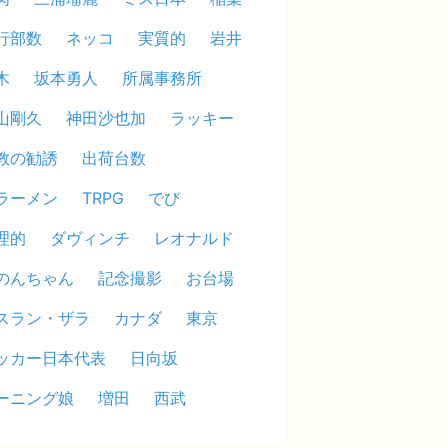
行部数
ネッコ
実質的
岩井
木
坂本勇人
所属事務所
山剛久
神田沙也加
ラッキー
教の勧誘
出荷台数
ラーメン
TRPG
でび
理的
ダヴィンチ
レオナルド
のんちゃん
記念撮影
お台場
スラン・ザラ
カナダ
東京
ッカー日本代表
日向坂
ーニング娘
増田
西武