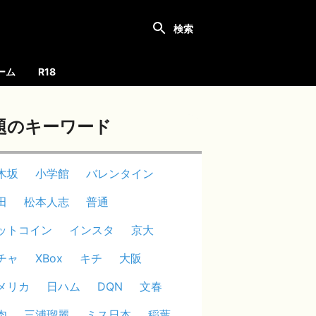
ーム
R18
題のキーワード
木坂
小学館
バレンタイン
田
松本人志
普通
ットコイン
インスタ
京大
チャ
XBox
キチ
大阪
メリカ
日ハム
DQN
文春
肉
三浦瑠麗
ミス日本
稲葉