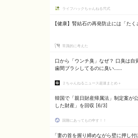
ライフハックちゃんねる弐式
【健康】腎結石の再発防止には「たく
常識的に考えた
口から「ウンチ臭」なぜ？ 口臭は自覚できない？ 専
歯間ブラシしてるのに臭い……
２ちゃんねるニュース超速まとめ＋
韓国で「親日財産帰属法」制定案が公
した財産」を回収 [6/3]
国難にあってもの申す！！
「妻の首を握り締めながら壁に押し付け