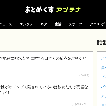
ニュース
エンタメ
ネタ
生活
スポーツ
アニメ･ゲ
話
本地震飲料水支援に対する日本人の反応をご覧くだ
乃
岸
4時間前
ビ
バ
女性がヒジャブで隠されているのは彼女たちが完璧な
らだ！
ア
8/5(We) 22:00
皮