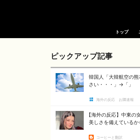
トップ
ピックアップ記事
韓国人「大韓航空の熊
さい・・・」→「」
海外の反応 お隣速報
【海外の反応】中東の
美しさを備えているか
コーヒーと翻訳