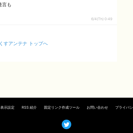
発言も
6/4(Th) 0:49
くすアンテナ トップへ
表示設定
RSS 紹介
固定リンク作成ツール
お問い合わせ
プライバシ