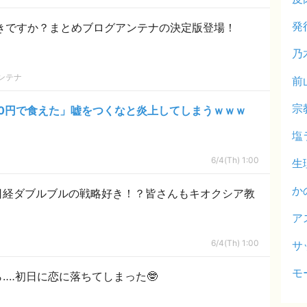
発
好きですか？まとめブログアンテナの決定版登場！
乃
ンテナ
前
宗
80円で食えた」嘘をつくなと炎上してしまうｗｗｗ
塩
6/4(Th) 1:00
生
か
日経ダブルブルの戦略好き！？皆さんもキオクシア教
ア
6/4(Th) 1:00
サ
モ
‥‥初日に恋に落ちてしまった🤓