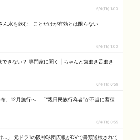
6/4(Th) 1:00
さん水を飲む」ことだけが有効とは限らない
6/4(Th) 1:00
門家に聞く | ちゃんと歯磨き舌磨き
6/4(Th) 0:59
布、12月施行へ 「“親日民族行為者”が不当に蓄積
6/4(Th) 0:55
…」 元ドラ1の阪神球団広報がDVで書類送検されて