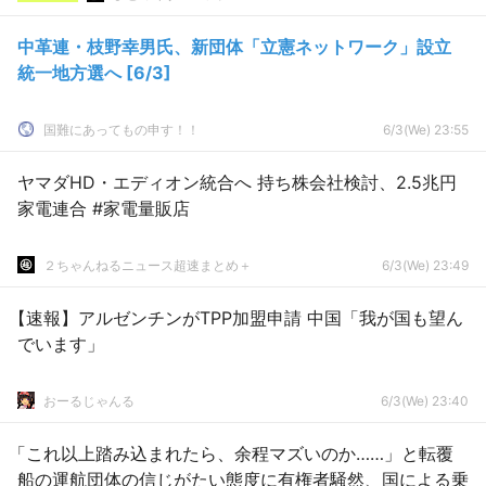
中革連・枝野幸男氏、新団体「立憲ネットワーク」設立
統一地方選へ [6/3]
国難にあってもの申す！！
6/3(We) 23:55
ヤマダHD・エディオン統合へ 持ち株会社検討、2.5兆円
家電連合 #家電量販店
２ちゃんねるニュース超速まとめ＋
6/3(We) 23:49
【速報】アルゼンチンがTPP加盟申請 中国「我が国も望ん
でいます」
おーるじゃんる
6/3(We) 23:40
「これ以上踏み込まれたら、余程マズいのか……」と転覆
船の運航団体の信じがたい態度に有権者騒然、国による乗