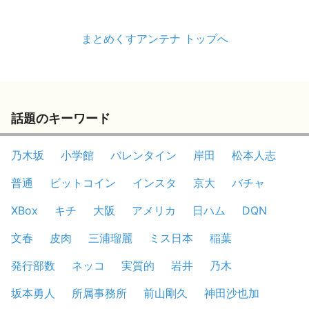
まとめくすアンテナ トップへ
話題のキーワード
乃木坂
小学館
バレンタイン
岸田
松本人志
普通
ビットコイン
インスタ
京大
バチャ
XBox
キチ
大阪
アメリカ
日ハム
DQN
文春
皮肉
三浦瑠麗
ミス日本
稲葉
発行部数
ネッコ
実質的
岩井
乃木
坂本勇人
所属事務所
前山剛久
神田沙也加