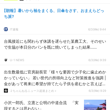
【朗報】暑いから袖をまくる、日傘をさす、おまえらどっ
ち派?
IT速報
6/3(We) 9:44
台風接近にも関わらず休講を遅らせた某農工大、そのせい
で生協が本日分のパンを既に焼いてしまった結果……
U-1 NEWS
6/3(We) 9:39
出生数最低に官房副長官「様々な要因で少子化に歯止めか
かっていない」 若い世代の所得向上など対策推進を強調 |
金があって将来に希望が持てたら子供を産むかと言えば
NO
２ちゃんねるニュース超速まとめ＋
6/3(We) 9:29
小沢一郎氏、立憲と公明の中道合流 「実
現するとは思わない」