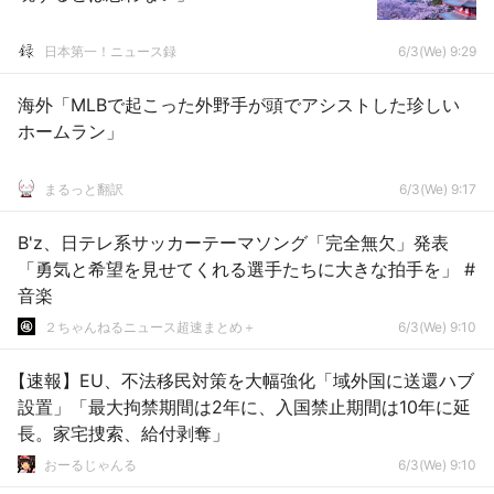
日本第一！ニュース録
6/3(We) 9:29
海外「MLBで起こった外野手が頭でアシストした珍しい
ホームラン」
まるっと翻訳
6/3(We) 9:17
B'z、日テレ系サッカーテーマソング「完全無欠」発表
「勇気と希望を見せてくれる選手たちに大きな拍手を」 #
音楽
２ちゃんねるニュース超速まとめ＋
6/3(We) 9:10
【速報】EU、不法移民対策を大幅強化「域外国に送還ハブ
設置」「最大拘禁期間は2年に、入国禁止期間は10年に延
長。家宅捜索、給付剥奪」
おーるじゃんる
6/3(We) 9:10