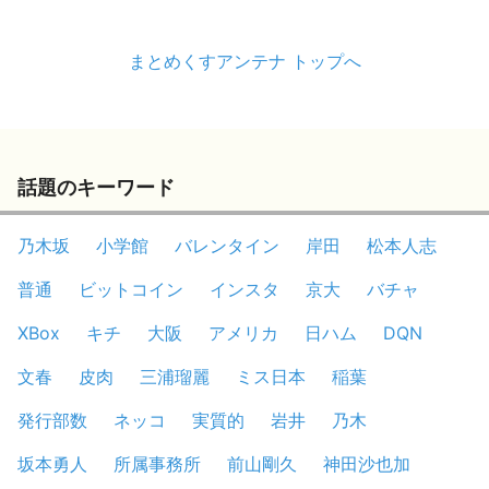
まとめくすアンテナ トップへ
話題のキーワード
乃木坂
小学館
バレンタイン
岸田
松本人志
普通
ビットコイン
インスタ
京大
バチャ
XBox
キチ
大阪
アメリカ
日ハム
DQN
文春
皮肉
三浦瑠麗
ミス日本
稲葉
発行部数
ネッコ
実質的
岩井
乃木
坂本勇人
所属事務所
前山剛久
神田沙也加