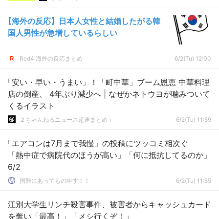
【海外の反応】日本人女性と結婚したがる韓
国人男性が急増しているらしい
Red4 海外の反応まとめ
6/2(Tu) 12:00
「安い・早い・うまい」！「町中華」ブーム恩恵 中華料理
店の倒産、 4年ぶり減少へ | なぜかネトウヨが噛みついて
くるイラスト
２ちゃんねるニュース超速まとめ＋
6/2(Tu) 11:59
「エアコンは7月まで我慢」の投稿にツッコミ相次ぐ
「熱中症で病院代のほうが高い」「何に抵抗してるのか」
6/2
国難にあってもの申す！！
6/2(Tu) 11:55
江別大学生リンチ殺害事件、被害者からキャッシュカード
を奪い「最高！」「メシ行くぞ！」