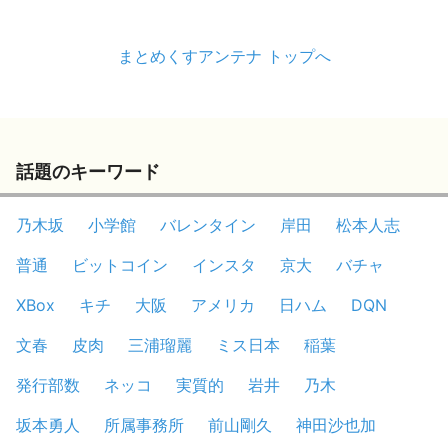
まとめくすアンテナ トップへ
話題のキーワード
乃木坂
小学館
バレンタイン
岸田
松本人志
普通
ビットコイン
インスタ
京大
バチャ
XBox
キチ
大阪
アメリカ
日ハム
DQN
文春
皮肉
三浦瑠麗
ミス日本
稲葉
発行部数
ネッコ
実質的
岩井
乃木
坂本勇人
所属事務所
前山剛久
神田沙也加