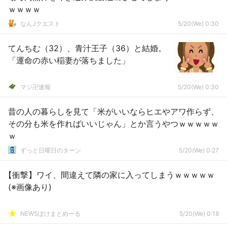
ｗｗｗｗ
なんJクエスト
5/20(We) 0:30
てんちむ（32）、青汁王子（36）と結婚。
「運命の赤い稲妻が落ちました」
マジ卍速報
5/20(We) 0:30
昔の人の暮らしを見て「米がいいならヒエやアワ作らず、
その分も米を作ればいいじゃん」とか言うやつｗｗｗｗｗ
ｗ
ずっと日曜日のターン
5/20(We) 0:27
【衝撃】ワイ、間違えて隣の家に入ってしまうｗｗｗｗｗ
(※画像あり)
NEWSぽけまとめーる
5/20(We) 0:18