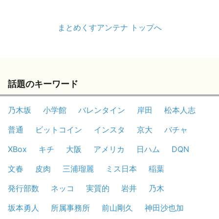
まとめくすアンテナ トップへ
話題のキーワード
乃木坂
小学館
バレンタイン
岸田
松本人志
普通
ビットコイン
インスタ
京大
バチャ
XBox
キチ
大阪
アメリカ
日ハム
DQN
文春
皮肉
三浦瑠麗
ミス日本
稲葉
発行部数
ネッコ
実質的
岩井
乃木
坂本勇人
所属事務所
前山剛久
神田沙也加