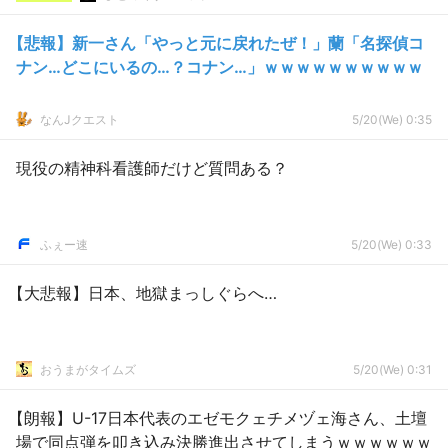
【悲報】新一さん「やっと元に戻れたぜ！」蘭「名探偵コ
ナン…どこにいるの…？コナン…」ｗｗｗｗｗｗｗｗｗｗ
なんJクエスト
5/20(We) 0:35
現役の精神科看護師だけど質問ある？
ふぇー速
5/20(We) 0:33
【大悲報】日本、地獄まっしぐらへ…
おうまがタイムズ
5/20(We) 0:31
【朗報】U-17日本代表のエゼモクェチメヅェ海さん、土壇
場で同点弾を叩き込み決勝進出させてしまうｗｗｗｗｗｗ