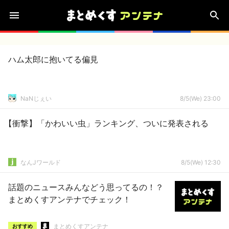
ハム太郎に抱いてる偏見
NaNじぇい
8/5(We) 23:00
【衝撃】「かわいい虫」ランキング、ついに発表される
なんJワールド
8/5(We) 12:30
話題のニュースみんなどう思ってるの！？
まとめくすアンテナでチェック！
まとめくすアンテナ
おすすめ