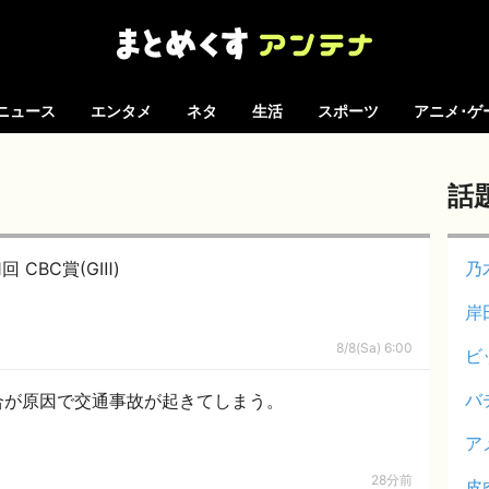
ニュース
エンタメ
ネタ
生活
スポーツ
アニメ･ゲ
話
回 CBC賞(GⅢ)
乃
岸
8/8(Sa) 6:00
ビ
バ
合が原因で交通事故が起きてしまう。
ア
28分前
皮