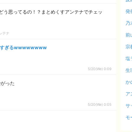
発
どう思ってるの！？まとめくすアンテナでチェッ
乃
ンテナ
前
宗
すぎるwwwwwwww
塩
5/20(We) 0:09
生
か
やがった
ア
5/20(We) 0:05
サ
モ