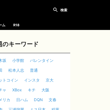
ーム
R18
題のキーワード
木坂
小学館
バレンタイン
田
松本人志
普通
ットコイン
インスタ
京大
チャ
XBox
キチ
大阪
メリカ
日ハム
DQN
文春
肉
三浦瑠麗
ミス日本
稲葉