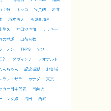
行部数
ネッコ
実質的
岩井
木
坂本勇人
所属事務所
山剛久
神田沙也加
ラッキー
教の勧誘
出荷台数
ラーメン
TRPG
でび
理的
ダヴィンチ
レオナルド
のんちゃん
記念撮影
お台場
スラン・ザラ
カナダ
東京
ッカー日本代表
日向坂
ーニング娘
増田
西武