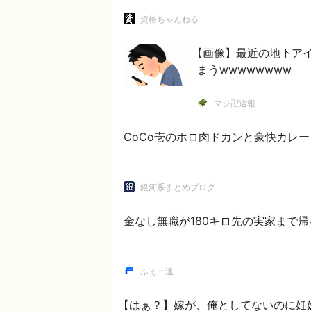
資格ちゃんねる
【画像】最近の地下ア
まうwwwwwwww
マジ卍速報
CoCo壱のホロ肉ドカンと豪快カレー
銀河系まとめブログ
金なし無職が180キロ先の実家まで帰
ふぇー速
【はぁ？】嫁が、俺としてないのに妊