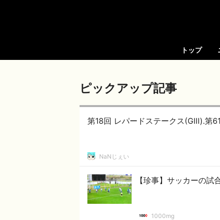
トップ
ピックアップ記事
第18回 レパードステークス(GⅢ).第61
NaNじぇい
【珍事】サッカーの試
1000mg