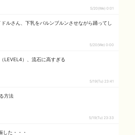
5/20(We) 0:01
イドルさん、下乳をバルンブルンさせながら踊ってし
5/20(We) 0:00
（LEVEL4）、流石に高すぎる
5/19(Tu) 23:41
る方法
5/19(Tu) 23:33
娠した・・・