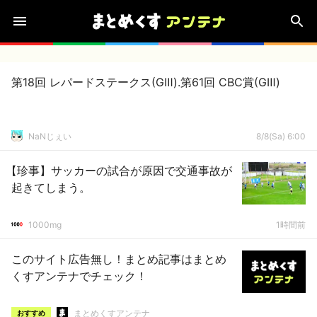
第18回 レパードステークス(GⅢ).第61回 CBC賞(GⅢ)
NaNじぇい
8/8(Sa) 6:00
【珍事】サッカーの試合が原因で交通事故が
起きてしまう。
1000mg
1時間前
このサイト広告無し！まとめ記事はまとめ
くすアンテナでチェック！
まとめくすアンテナ
おすすめ