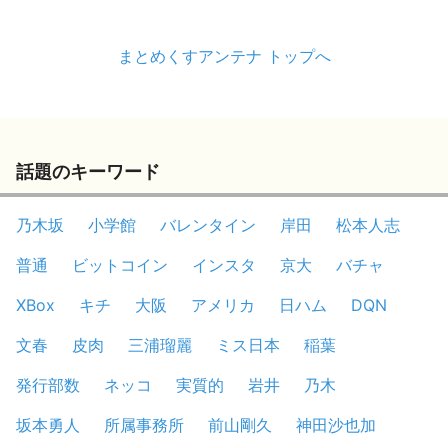
まとめくすアンテナ トップへ
話題のキーワード
乃木坂
小学館
バレンタイン
岸田
松本人志
普通
ビットコイン
インスタ
京大
バチャ
XBox
キチ
大阪
アメリカ
日ハム
DQN
文春
皮肉
三浦瑠麗
ミス日本
稲葉
発行部数
ネッコ
実質的
岩井
乃木
坂本勇人
所属事務所
前山剛久
神田沙也加