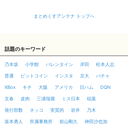
まとめくすアンテナ トップへ
話題のキーワード
乃木坂
小学館
バレンタイン
岸田
松本人志
普通
ビットコイン
インスタ
京大
バチャ
XBox
キチ
大阪
アメリカ
日ハム
DQN
文春
皮肉
三浦瑠麗
ミス日本
稲葉
発行部数
ネッコ
実質的
岩井
乃木
坂本勇人
所属事務所
前山剛久
神田沙也加