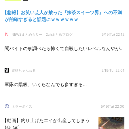
【悲報】お笑い芸人が放った『抹茶スイーツ界』への不満
が的確すぎると話題にｗｗｗｗｗｗ
NEWSまとめもりー｜2chまとめブログ
5/19(Tu) 22:12
闇バイトの事調べたら怖くて自殺したいレベルなんやが…
資格ちゃんねる
5/19(Tu) 22:01
軍隊の階級、いくらなんでも多すぎる…
ネラーボイス
5/19(Tu) 22:00
【動画】釣り上げたエイが出産してしまう
(@_@;)