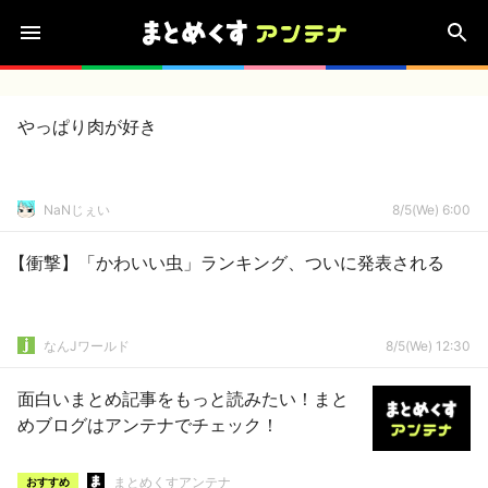
やっぱり肉が好き
NaNじぇい
8/5(We) 6:00
【衝撃】「かわいい虫」ランキング、ついに発表される
なんJワールド
8/5(We) 12:30
面白いまとめ記事をもっと読みたい！まと
めブログはアンテナでチェック！
まとめくすアンテナ
おすすめ