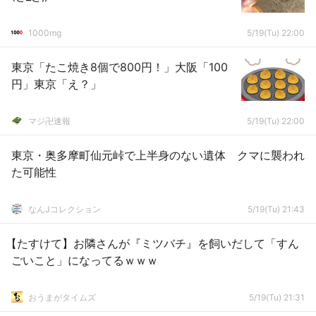
1000mg
5/19(Tu) 22:00
東京「たこ焼き8個で800円！」大阪「100
円」東京「え？」
マジ卍速報
5/19(Tu) 22:00
東京・奥多摩町仙元峠で上半身のない遺体 クマに襲われ
た可能性
なんJコレクション
5/19(Tu) 21:43
【たすけて】お隣さんが『ミツバチ』を飼いだして「すん
ごいこと」になってるｗｗｗ
おうまがタイムズ
5/19(Tu) 21:31