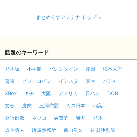
まとめくすアンテナ トップへ
話題のキーワード
乃木坂
小学館
バレンタイン
岸田
松本人志
普通
ビットコイン
インスタ
京大
バチャ
XBox
キチ
大阪
アメリカ
日ハム
DQN
文春
皮肉
三浦瑠麗
ミス日本
稲葉
発行部数
ネッコ
実質的
岩井
乃木
坂本勇人
所属事務所
前山剛久
神田沙也加