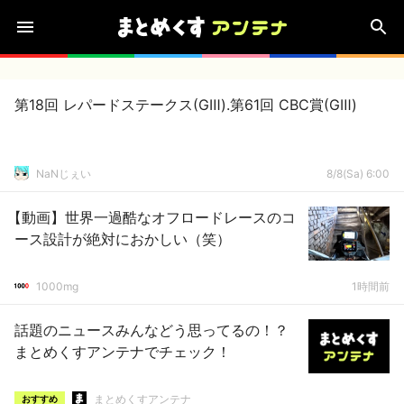
第18回 レパードステークス(GⅢ).第61回 CBC賞(GⅢ)
NaNじぇい
8/8(Sa) 6:00
【動画】世界一過酷なオフロードレースのコ
ース設計が絶対におかしい（笑）
1000mg
1時間前
話題のニュースみんなどう思ってるの！？
まとめくすアンテナでチェック！
まとめくすアンテナ
おすすめ