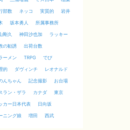
行部数
ネッコ
実質的
岩井
木
坂本勇人
所属事務所
山剛久
神田沙也加
ラッキー
教の勧誘
出荷台数
ラーメン
TRPG
でび
理的
ダヴィンチ
レオナルド
のんちゃん
記念撮影
お台場
スラン・ザラ
カナダ
東京
ッカー日本代表
日向坂
ーニング娘
増田
西武