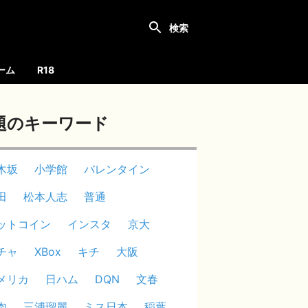
ーム
R18
題のキーワード
木坂
小学館
バレンタイン
田
松本人志
普通
ットコイン
インスタ
京大
チャ
XBox
キチ
大阪
メリカ
日ハム
DQN
文春
肉
三浦瑠麗
ミス日本
稲葉