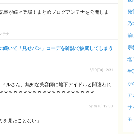
発
記事が続々登場！まとめブログアンテナを公開しま
乃
ンテナ
前
宗
に続いて「見せパン」コーデを雑誌で披露してしまう
塩
5/19(Tu) 12:31
生
か
イドルさん、無知な美容師に地下アイドルと間違われ
ｗｗｗｗｗｗｗｗｗｗｗｗｗｗｗｗｗｗｗｗ
ア
5/19(Tu) 12:30
サ
モ
ミを見たことない」