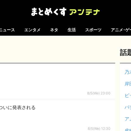
ニュース
エンタメ
ネタ
生活
スポーツ
アニメ･ゲ
話
乃
岸
8/5(We) 23:00
ビ
バ
ついに発表される
ア
8/5(We) 12:30
皮