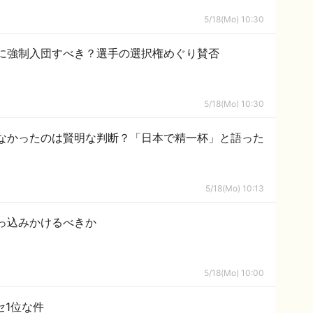
5/18(Mo) 10:30
に強制入団すべき？選手の選択権めぐり賛否
5/18(Mo) 10:30
なかったのは賢明な判断？「日本で精一杯」と語った
5/18(Mo) 10:13
っ込みかけるべきか
5/18(Mo) 10:00
セ1位な件