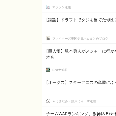
マラソン速報
【議論】ドラフトでクジを当てた球団
ファイターズ王国＠日ハムまとめブログ
【巨人愛】坂本勇人がメジャーに行か
本音
Red★速報
【オークス】スターアニスの単勝にぶ
☆うまなみ・競馬にゅーす速報
チームWARランキング、阪神(8.5)←