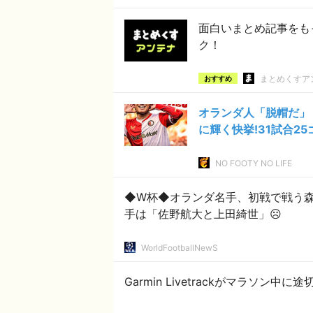
面白いまとめ記事をも
ク！
まとめくすア
おすすめ
オランダ人「脱帽だ」
に輝く快挙!31試合2
NO FOOTY NO LIFE
◆W杯◆オランダ名手、初戦で戦う森
手は「佐野航大と上田綺世」☹️
WorldFootballNewS
Garmin Livetrackがマラソ