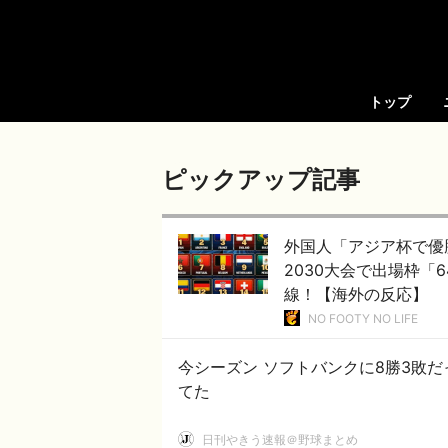
トップ
ピックアップ記事
外国人「アジア杯で優
2030大会で出場枠「
線！【海外の反応】
NO FOOTY NO LIFE
今シーズン ソフトバンクに8勝3敗だ
てた
日刊やきう速報＠野球まとめ