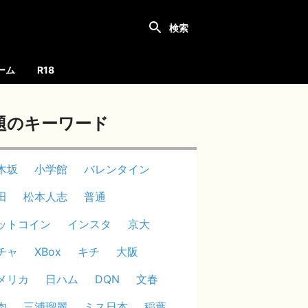
ーム
R18
題のキーワード
木坂
小学館
バレンタイン
田
松本人志
普通
ットコイン
インスタ
京大
チャ
XBox
キチ
大阪
メリカ
日ハム
DQN
文春
肉
三浦瑠麗
ミス日本
稲葉