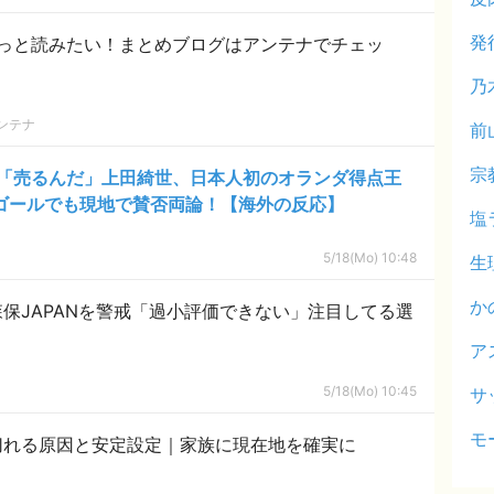
発
っと読みたい！まとめブログはアンテナでチェッ
乃
ンテナ
前
宗
「売るんだ」上田綺世、日本人初のオランダ得点王
5ゴールでも現地で賛否両論！【海外の反応】
塩
5/18(Mo) 10:48
生
か
保JAPANを警戒「過小評価できない」注目してる選
ア
5/18(Mo) 10:45
サ
モ
ン中に途切れる原因と安定設定｜家族に現在地を確実に