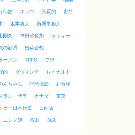
行部数
ネッコ
実質的
岩井
木
坂本勇人
所属事務所
山剛久
神田沙也加
ラッキー
教の勧誘
出荷台数
ラーメン
TRPG
でび
理的
ダヴィンチ
レオナルド
のんちゃん
記念撮影
お台場
スラン・ザラ
カナダ
東京
ッカー日本代表
日向坂
ーニング娘
増田
西武