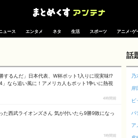
ニュース
エンタメ
ネタ
生活
スポーツ
アニメ･ゲ
話
勝するんだ」日本代表、W杯ポット1入りに現実味!?
乃
64」なら追い風に！アメリカ人もポット1争いに熱視
岸
4時間前
ビ
バ
った西武ライオンズさん 気が付いたら9勝9敗になっ
ア
1時間前
皮