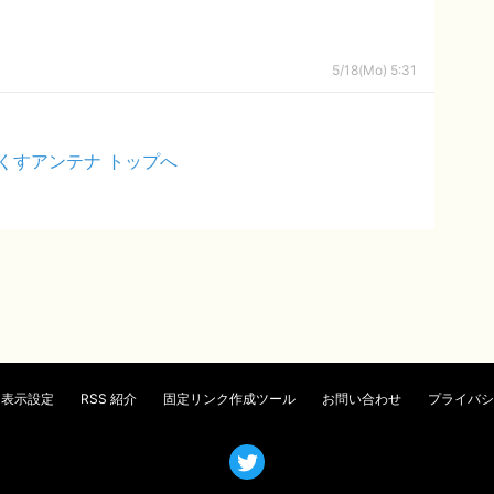
5/18(Mo) 5:31
くすアンテナ トップへ
表示設定
RSS 紹介
固定リンク作成ツール
お問い合わせ
プライバシ