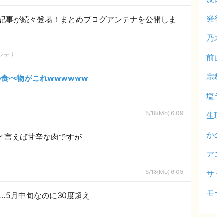
発
記事が続々登場！まとめブログアンテナを公開しま
乃
ンテナ
前
宗
食べ物がこれwwwwww
塩
5/18(Mo) 6:09
生
か
と言えば甘辛な肉ですが
ア
5/18(Mo) 6:05
サ
モ
‥5月中旬なのに30度超え