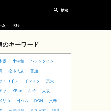
ーム
R18
題のキーワード
木坂
小学館
バレンタイン
田
松本人志
普通
ットコイン
インスタ
京大
チャ
XBox
キチ
大阪
メリカ
日ハム
DQN
文春
肉
三浦瑠麗
ミス日本
稲葉