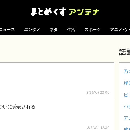
ニュース
エンタメ
ネタ
生活
スポーツ
アニメ･ゲ
話
乃
岸
8/5(We) 23:00
ビ
バ
ついに発表される
ア
8/5(We) 12:30
皮