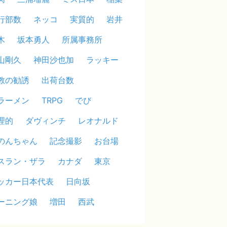
行部数
ネッコ
実質的
岩井
木
坂本勇人
所属事務所
山剛久
神田沙也加
ラッキー
教の勧誘
出荷台数
ラーメン
TRPG
でび
理的
ダヴィンチ
レオナルド
のんちゃん
記念撮影
お台場
スラン・ザラ
カナダ
東京
ッカー日本代表
日向坂
ーニング娘
増田
西武