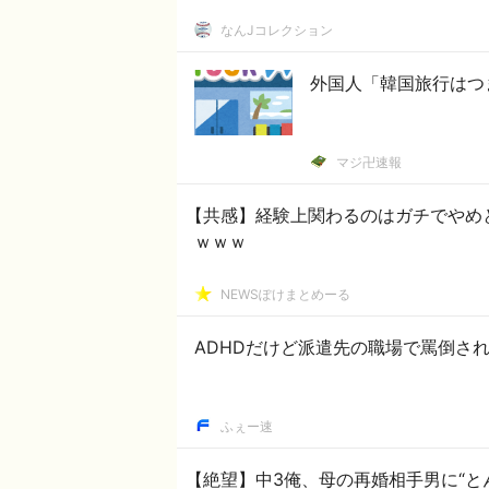
なんJコレクション
外国人「韓国旅行はつ
マジ卍速報
【共感】経験上関わるのはガチでやめ
ｗｗｗ
NEWSぽけまとめーる
ADHDだけど派遣先の職場で罵倒さ
ふぇー速
【絶望】中3俺、母の再婚相手男に“と