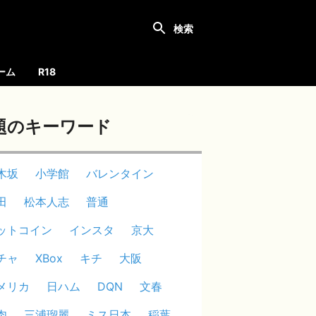
ーム
R18
題のキーワード
木坂
小学館
バレンタイン
田
松本人志
普通
ットコイン
インスタ
京大
チャ
XBox
キチ
大阪
メリカ
日ハム
DQN
文春
肉
三浦瑠麗
ミス日本
稲葉