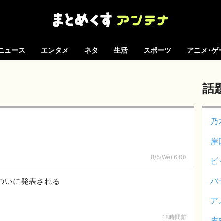
ニュース
エンタメ
ネタ
生活
スポーツ
アニメ･ゲ
話
乃
岸
8/5(We) 6:00
ビ
バ
ついに発表される
ア
18時間前
皮