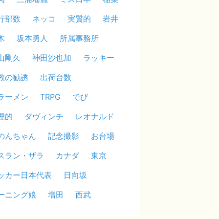
行部数
ネッコ
実質的
岩井
木
坂本勇人
所属事務所
山剛久
神田沙也加
ラッキー
教の勧誘
出荷台数
ラーメン
TRPG
でび
理的
ダヴィンチ
レオナルド
のんちゃん
記念撮影
お台場
スラン・ザラ
カナダ
東京
ッカー日本代表
日向坂
ーニング娘
増田
西武