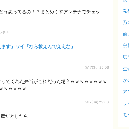
発
どう思ってるの！？まとめくすアンテナでチェッ
乃
ンテナ
前
宗
使えます」ワイ「なら教えんでええな」
塩
5/17(Su) 23:08
生
か
作ってくれた弁当がこれだった場合ｗｗｗｗｗｗｗｗ
ｗｗｗｗｗｗ
ア
5/17(Su) 23:00
サ
モ
も毒だとしたら