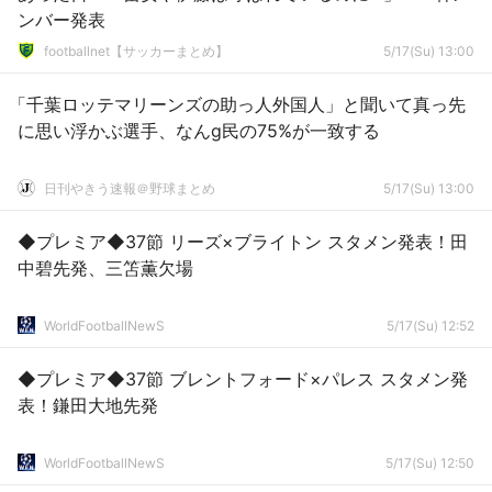
ンバー発表
footballnet【サッカーまとめ】
5/17(Su) 13:00
「千葉ロッテマリーンズの助っ人外国人」と聞いて真っ先
に思い浮かぶ選手、なんg民の75%が一致する
日刊やきう速報＠野球まとめ
5/17(Su) 13:00
◆プレミア◆37節 リーズ×ブライトン スタメン発表！田
中碧先発、三笘薫欠場
WorldFootballNewS
5/17(Su) 12:52
◆プレミア◆37節 ブレントフォード×パレス スタメン発
表！鎌田大地先発
WorldFootballNewS
5/17(Su) 12:50