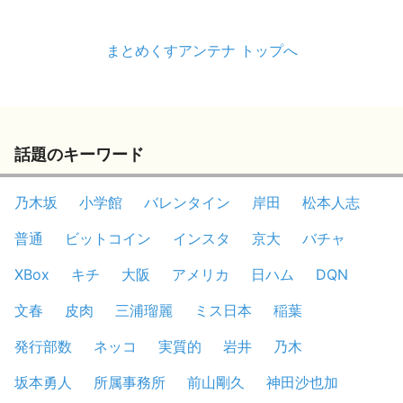
まとめくすアンテナ トップへ
話題のキーワード
乃木坂
小学館
バレンタイン
岸田
松本人志
普通
ビットコイン
インスタ
京大
バチャ
XBox
キチ
大阪
アメリカ
日ハム
DQN
文春
皮肉
三浦瑠麗
ミス日本
稲葉
発行部数
ネッコ
実質的
岩井
乃木
坂本勇人
所属事務所
前山剛久
神田沙也加