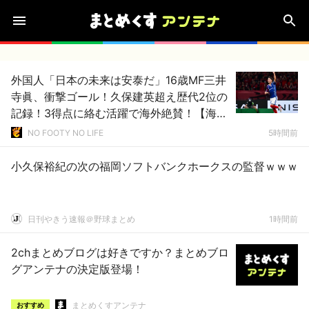
外国人「日本の未来は安泰だ」16歳MF三井
寺眞、衝撃ゴール！久保建英超え歴代2位の
記録！3得点に絡む活躍で海外絶賛！【海外
の反応】
NO FOOTY NO LIFE
5時間前
小久保裕紀の次の福岡ソフトバンクホークスの監督ｗｗｗ
日刊やきう速報＠野球まとめ
1時間前
2chまとめブログは好きですか？まとめブロ
グアンテナの決定版登場！
まとめくすアンテナ
おすすめ