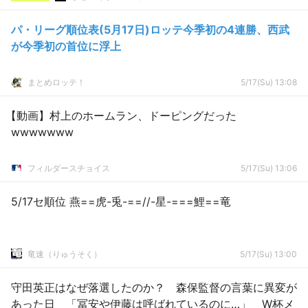
パ・リーグ順位表(5月17日)ロッテ今季初の4連勝、西武
が今季初の首位に浮上
まとめロッテ！
5/17(Su) 13:08
【動画】村上のホームラン、ドーピングだった
wwwwwww
フィルダースチョイス
5/17(Su) 13:06
5/17セ順位 燕==虎-兎-==//-星-===鯉==竜
竜速（りゅうそく）
5/17(Su) 13:00
守田英正はなぜ落選したのか？ 森保監督の言葉に異変が
あった日 「冨安や伊藤は呼ばれているのに…」 W杯メ