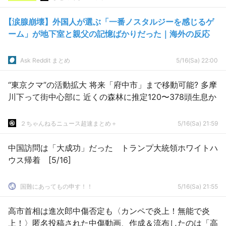
【涙腺崩壊】外国人が選ぶ「一番ノスタルジーを感じるゲ
ーム」が地下室と親父の記憶ばかりだった｜海外の反応
Ask Reddit まとめ
5/16(Sa) 22:00
“東京クマ”の活動拡大 将来「府中市」まで移動可能? 多摩
川下って街中心部に 近くの森林に推定120〜378頭生息か
２ちゃんねるニュース超速まとめ＋
5/16(Sa) 21:59
中国訪問は「大成功」だった トランプ大統領ホワイトハ
ウス帰着 [5/16]
国難にあってもの申す！！
5/16(Sa) 21:55
高市首相は進次郎中傷否定も〈カンペで炎上！無能で炎
上！〉匿名投稿された中傷動画、作成＆流布したのは「高