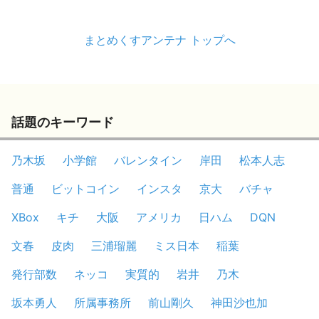
まとめくすアンテナ トップへ
話題のキーワード
乃木坂
小学館
バレンタイン
岸田
松本人志
普通
ビットコイン
インスタ
京大
バチャ
XBox
キチ
大阪
アメリカ
日ハム
DQN
文春
皮肉
三浦瑠麗
ミス日本
稲葉
発行部数
ネッコ
実質的
岩井
乃木
坂本勇人
所属事務所
前山剛久
神田沙也加