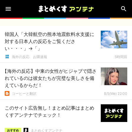
韓国人「大韓航空の熊本地震飲料水支援に
対する日本人の反応をご覧くださ
い・・・」→「」
海外の反応 お隣速報
5時間前
【海外の反応】中東の女性がヒジャブで隠さ
れているのは彼女たちが完璧な美しさを備
えているからだ！
コーヒーと翻訳
8/5(We) 22:00
このサイト広告無し！まとめ記事はまとめ
くすアンテナでチェック！
まとめくすアンテナ
おすすめ