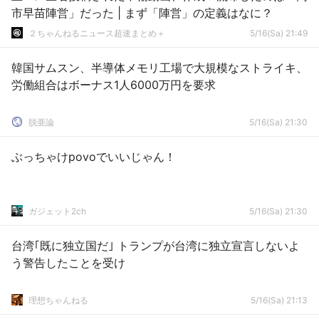
市早苗陣営」だった | まず「陣営」の定義はなに？
２ちゃんねるニュース超速まとめ＋
5/16(Sa) 21:49
韓国サムスン、半導体メモリ工場で大規模なストライキ、
労働組合はボーナス1人6000万円を要求
脱亜論
5/16(Sa) 21:30
ぶっちゃけpovoでいいじゃん！
ガジェット2ch
5/16(Sa) 21:30
台湾｢既に独立国だ｣ トランプが台湾に独立宣言しないよ
う警告したことを受け
理想ちゃんねる
5/16(Sa) 21:13