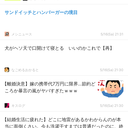
サンドイッチとハンバーガーの境目
メシニュース
5/16(Sa) 21:31
犬がヘソ天で口開けて寝とる いいのかこれで【再】
なごめるおかると
5/16(Sa) 21:30
【離婚決意】嫁の携帯代7万円に限界…節約ど
ころか暴言の嵐がヤバすぎたｗｗｗ
キスログ
5/16(Sa) 21:30
【結婚生活に疲れた】どこに地雷があるかわからんのが本
当に面倒くさい。今も洗濯干すまでは普通だったのに、終