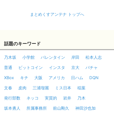
まとめくすアンテナ トップへ
話題のキーワード
乃木坂
小学館
バレンタイン
岸田
松本人志
普通
ビットコイン
インスタ
京大
バチャ
XBox
キチ
大阪
アメリカ
日ハム
DQN
文春
皮肉
三浦瑠麗
ミス日本
稲葉
発行部数
ネッコ
実質的
岩井
乃木
坂本勇人
所属事務所
前山剛久
神田沙也加