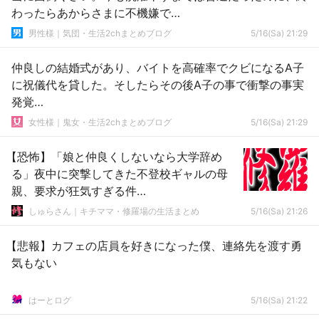
わったらあからさまに不機嫌で…
男性様｜気団・生活2chまとめブログ
5/16(Sa) 21:29
仲良しの結婚式があり、バイトを高確率でクビになるA子
に祝儀代を貸した。そしたらその後A子の事で衝撃の事実
発覚…
女性様｜鬼女・生活2chまとめブログ
5/16(Sa) 21:29
【恐怖】「娘と仲良くしないなら大学辞め
る」夜中に突撃してきた不登校ギャルの母
親、要求が狂気すぎる件…
しゅらさん｜キチママ・修羅場の生活まとめ
5/16(Sa) 21:26
【悲報】カフェの店員を好きになった僕、連絡先を渡す勇
気もない
はーとログ
5/16(Sa) 21:22