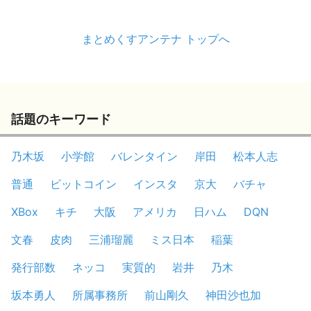
まとめくすアンテナ トップへ
話題のキーワード
乃木坂
小学館
バレンタイン
岸田
松本人志
普通
ビットコイン
インスタ
京大
バチャ
XBox
キチ
大阪
アメリカ
日ハム
DQN
文春
皮肉
三浦瑠麗
ミス日本
稲葉
発行部数
ネッコ
実質的
岩井
乃木
坂本勇人
所属事務所
前山剛久
神田沙也加