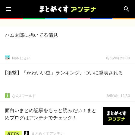
ハム太郎に抱いてる偏見
NaNじぇい
8/5(We) 23:00
【衝撃】「かわいい虫」ランキング、ついに発表される
なんJワールド
8/5(We) 12:30
面白いまとめ記事をもっと読みたい！まと
めブログはアンテナでチェック！
まとめくすアンテナ
おすすめ