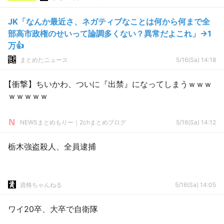
JK「なんか最近さ、ネガティブなことは何から何まで全
部高市政権のせいって論調多くない？異常だよこれ」→1
万👍
まとめたニュース
5/16(Sa) 14:18
【衝撃】ちいかわ、ついに『出禁』になってしまうｗｗｗ
ｗｗｗｗｗ
NEWSまとめもりー｜2chまとめブログ
5/16(Sa) 14:12
栃木強盗殺人、全員逮捕
資格ちゃんねる
5/16(Sa) 14:05
ワイ20卒、大卒で自衛隊