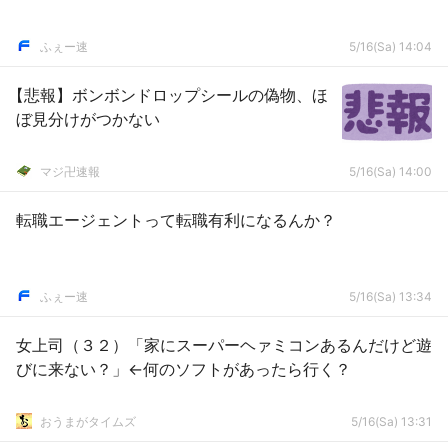
ふぇー速
5/16(Sa) 14:04
【悲報】ボンボンドロップシールの偽物、ほ
ぼ見分けがつかない
マジ卍速報
5/16(Sa) 14:00
転職エージェントって転職有利になるんか？
ふぇー速
5/16(Sa) 13:34
女上司（３２）「家にスーパーヘァミコンあるんだけど遊
びに来ない？」←何のソフトがあったら行く？
おうまがタイムズ
5/16(Sa) 13:31