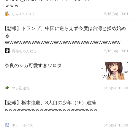
ｗｗｗ
なんJクエスト
5/16(Sa) 13:01
【悲報】トランプ、中国に逆らえず今度は台湾と揉め始め
る
WWWWWWWWWWWWWWWWWWWWWWWWWWW
WWWWWWWWWWWWWWW
資格ちゃんねる
5/16(Sa) 13:01
奈良のシカ可愛すぎワロタ
マジ卍速報
5/16(Sa) 13:00
【悲報】栃木強殺、3人目の少年（16）逮捕
wwwwwwwwwwwwwwwwwwwwwwww
ネラーボイス
5/16(Sa) 13:00