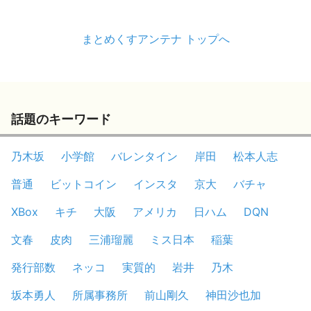
まとめくすアンテナ トップへ
話題のキーワード
乃木坂
小学館
バレンタイン
岸田
松本人志
普通
ビットコイン
インスタ
京大
バチャ
XBox
キチ
大阪
アメリカ
日ハム
DQN
文春
皮肉
三浦瑠麗
ミス日本
稲葉
発行部数
ネッコ
実質的
岩井
乃木
坂本勇人
所属事務所
前山剛久
神田沙也加