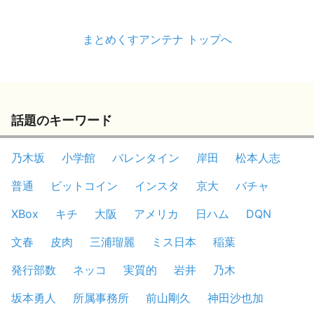
まとめくすアンテナ トップへ
話題のキーワード
乃木坂
小学館
バレンタイン
岸田
松本人志
普通
ビットコイン
インスタ
京大
バチャ
XBox
キチ
大阪
アメリカ
日ハム
DQN
文春
皮肉
三浦瑠麗
ミス日本
稲葉
発行部数
ネッコ
実質的
岩井
乃木
坂本勇人
所属事務所
前山剛久
神田沙也加