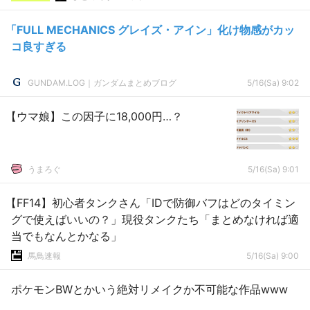
「FULL MECHANICS グレイズ・アイン」化け物感がカッ
コ良すぎる
GUNDAM.LOG｜ガンダムまとめブログ
5/16(Sa) 9:02
【ウマ娘】この因子に18,000円…？
うまろぐ
5/16(Sa) 9:01
【FF14】初心者タンクさん「IDで防御バフはどのタイミン
グで使えばいいの？」現役タンクたち「まとめなければ適
当でもなんとかなる」
馬鳥速報
5/16(Sa) 9:00
ポケモンBWとかいう絶対リメイクか不可能な作品www