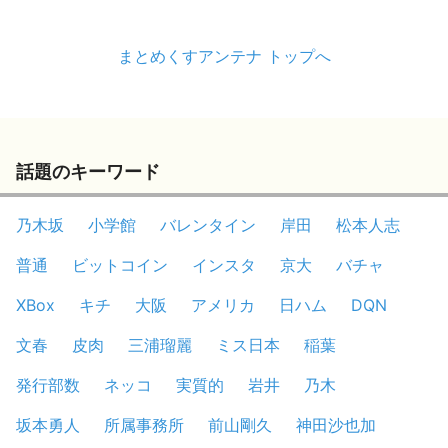
まとめくすアンテナ トップへ
話題のキーワード
乃木坂
小学館
バレンタイン
岸田
松本人志
普通
ビットコイン
インスタ
京大
バチャ
XBox
キチ
大阪
アメリカ
日ハム
DQN
文春
皮肉
三浦瑠麗
ミス日本
稲葉
発行部数
ネッコ
実質的
岩井
乃木
坂本勇人
所属事務所
前山剛久
神田沙也加