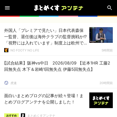
外国人「プレミアで見たい」日本代表森保
一監督、退任後は海外クラブの監督挑戦か!?
「視野には入れています」制度上は欧州で
の監督就任が可能【海外の反応】
NO FOOTY NO LIFE
5時間前
【試合結果】阪神vs中日 2026/08/09 【近本1HR 工藤2
回無失点 木下＆岩崎1回無失点 伊藤5回無失点】
虎速
20時間前
面白いまとめブログの記事が続々登場！ま
とめブログアンテナを公開しました！
まとめくすアンテナ
おすすめ