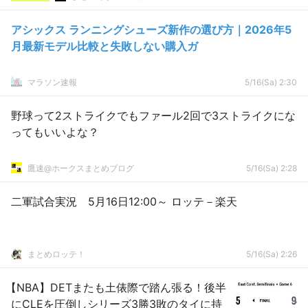
アシックス ランニングシューズ新作の選び方｜2026年5
月最新モデル比較と失敗しない購入ガ
マラソン速報
5/16(Sa) 2:30
野球って2ストライクでもファール2回で3ストライクにな
ってもいいよな？
鷹速@ホークスまとめブログ
5/16(Sa) 2:28
二軍試合実況 5月16日12:00～ ロッテ－楽天
まとめロッテ！
5/16(Sa) 2:26
【NBA】DETまたも土俵際で踏ん張る！後半
にCLEを圧倒しシリーズ3勝3敗のタイに持