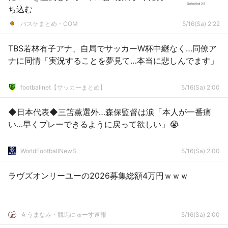
ち込む
バスケまとめ・COM
5/16(Sa) 2:22
TBS若林有子アナ、自局でサッカーW杯中継なく…同僚ア
ナに同情「実況することを夢見て…本当に悲しんでます」
footballnet【サッカーまとめ】
5/16(Sa) 2:00
◆日本代表◆三笘薫選外…森保監督は涙「本人が一番痛
い…早くプレーできるように戻って欲しい」😭
WorldFootballNewS
5/16(Sa) 2:00
ラヴズオンリーユーの2026募集総額4万円ｗｗｗ
☆うまなみ・競馬にゅーす速報
5/16(Sa) 2:00