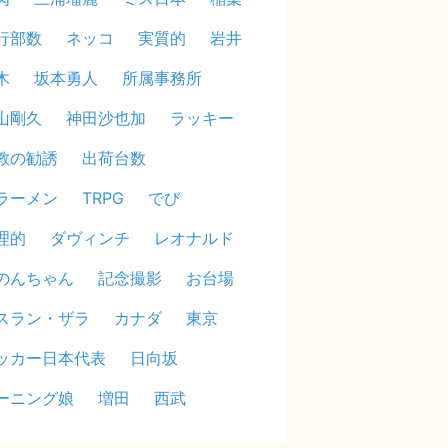
行部数
ネッコ
実質的
岩井
木
坂本勇人
所属事務所
山剛久
神田沙也加
ラッキー
教の勧誘
出荷台数
ラーメン
TRPG
でび
理的
ダヴィンチ
レオナルド
のんちゃん
記念撮影
お台場
スラン・ザラ
カナダ
東京
ッカー日本代表
日向坂
ーニング娘
増田
西武