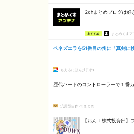
2chまとめブログは
まとめくすア
おすすめ
ベネズエラを51番目の州に「真剣に
もえるにほん彡(^)(^)
歴代ハードのコントローラーで１番
汎用型自作PCまとめ
【おんＪ株式投資部】