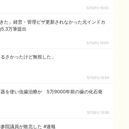
5/15(Fr) 16:00
てきた」経営・管理ビザ更新されなかった元インドカ
5.3万筆提出
5/15(Fr) 16:00
うるさかったけど無視した」
5/15(Fr) 15:59
器を使い虫歯治療か 5万9000年前の歯の化石発
5/15(Fr) 15:55
立憲民主党東京都連の会長選で、蓮舫参院議員が敗北した #速報