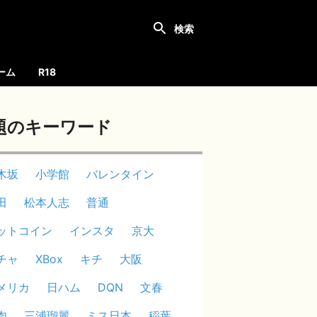
ーム
R18
題のキーワード
木坂
小学館
バレンタイン
田
松本人志
普通
ットコイン
インスタ
京大
チャ
XBox
キチ
大阪
メリカ
日ハム
DQN
文春
肉
三浦瑠麗
ミス日本
稲葉