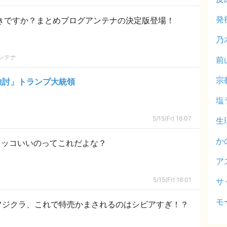
発
好きですか？まとめブログアンテナの決定版登場！
乃
ンテナ
前
宗
検討」トランプ大統領
塩
5/15(Fr) 16:07
生
か
カッコいいのってこれだよな？
ア
5/15(Fr) 16:01
サ
モ
フジクラ、これで特売かまされるのはシビアすぎ！？