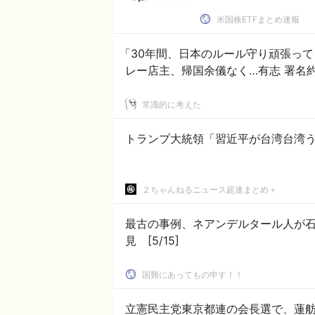
米国株ETFまとめ速報
「30年間、日本のルール守り頑張っ
レー店主、帰国余儀なく…有志 署名約
常識的に考えた
トランプ大統領「習近平が台湾台湾
２ちゃんねるニュース超速まとめ＋
最古の事例、ネアンデルタール人が石
見 [5/15]
国難にあってもの申す！！