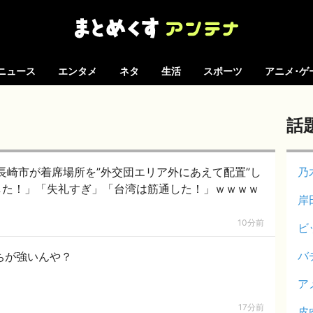
ニュース
エンタメ
ネタ
生活
スポーツ
アニメ･ゲ
話
長崎市が着席場所を”外交団エリア外にあえて配置”し
乃
指した！」「失礼すぎ」「台湾は筋通した！」ｗｗｗｗ
岸
10分前
ビ
バ
ちが強いんや？
ア
17分前
皮