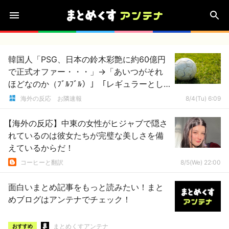
韓国人「PSG、日本の鈴木彩艶に約60億円
で正式オファー・・・」→「あいつがそれ
ほどなのか（ﾌﾞﾙﾌﾞﾙ）」「レギュラーとし
て出れるとは思わないけど、それでもやっ
海外の反応 お隣速報
8/4(Tu) 6:09
ぱり羨ましいね」
【海外の反応】中東の女性がヒジャブで隠さ
れているのは彼女たちが完璧な美しさを備
えているからだ！
コーヒーと翻訳
8/5(We) 22:00
面白いまとめ記事をもっと読みたい！まと
めブログはアンテナでチェック！
まとめくすアンテナ
おすすめ