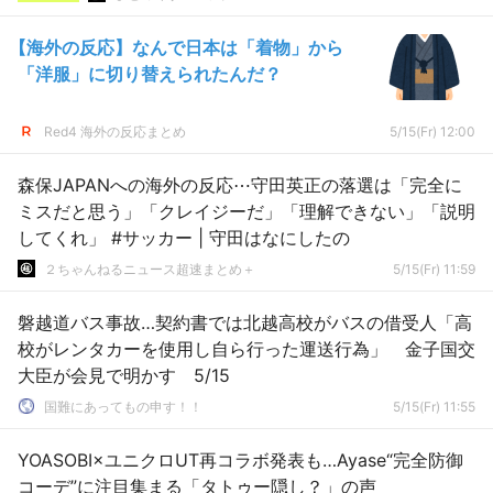
【海外の反応】なんで日本は「着物」から
「洋服」に切り替えられたんだ？
Red4 海外の反応まとめ
5/15(Fr) 12:00
森保JAPANへの海外の反応⋯守田英正の落選は「完全に
ミスだと思う」「クレイジーだ」「理解できない」「説明
してくれ」 #サッカー | 守田はなにしたの
２ちゃんねるニュース超速まとめ＋
5/15(Fr) 11:59
磐越道バス事故…契約書では北越高校がバスの借受人「高
校がレンタカーを使用し自ら行った運送行為」 金子国交
大臣が会見で明かす 5/15
国難にあってもの申す！！
5/15(Fr) 11:55
YOASOBI×ユニクロUT再コラボ発表も…Ayase“完全防御
コーデ”に注目集まる「タトゥー隠し？」の声