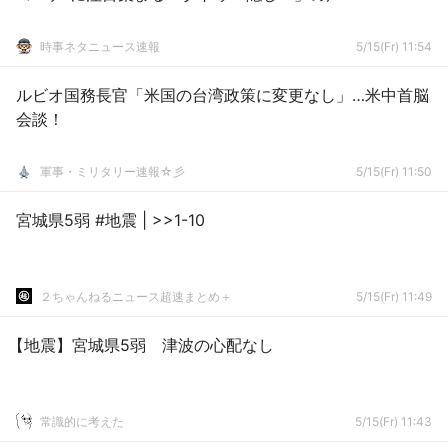
時事ネタニュース速報
5/15(Fr) 11:54
ルビオ国務長官「米国の台湾政策に変更なし」…米中首脳
会談！
軍事・ミリタリー速報☆彡
5/15(Fr) 11:50
宮城県5弱 #地震 | >>1-10
２ちゃんねるニュース超速まとめ＋
5/15(Fr) 11:49
【地震】宮城県5弱 津波の心配なし
常識的に考えた
5/15(Fr) 11:43