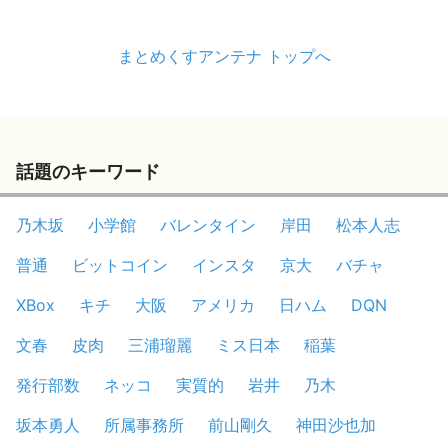
まとめくすアンテナ トップへ
話題のキーワード
乃木坂
小学館
バレンタイン
岸田
松本人志
普通
ビットコイン
インスタ
京大
バチャ
XBox
キチ
大阪
アメリカ
日ハム
DQN
文春
皮肉
三浦瑠麗
ミス日本
稲葉
発行部数
ネッコ
実質的
岩井
乃木
坂本勇人
所属事務所
前山剛久
神田沙也加