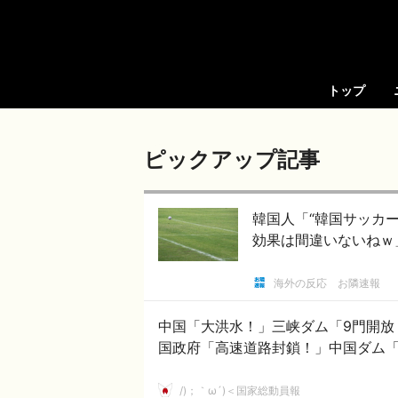
トップ
ピックアップ記事
韓国人「“韓国サッカ
効果は間違いないねｗ
海外の反応 お隣速報
中国「大洪水！」三峡ダム「9門開放
国政府「高速道路封鎖！」中国ダム
/)；｀ω´)＜国家総動員報