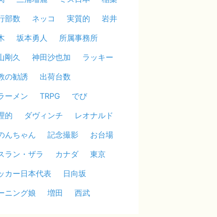
行部数
ネッコ
実質的
岩井
木
坂本勇人
所属事務所
山剛久
神田沙也加
ラッキー
教の勧誘
出荷台数
ラーメン
TRPG
でび
理的
ダヴィンチ
レオナルド
のんちゃん
記念撮影
お台場
スラン・ザラ
カナダ
東京
ッカー日本代表
日向坂
ーニング娘
増田
西武