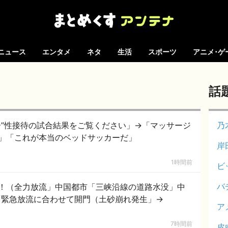
ニュース
エンタメ
ネタ
生活
スポーツ
アニメ･ゲ
話
ー”性接待の試合結果をご覧ください」→「マッサージ
乃
」「これが本当のベッドサッカーだ」
岸
1時間前
ビ
バ
！（全力放流」中国都市「三峡沿線の道路水没」中
「緊急放流に合わせて開門（土砂崩れ発生」→
ア
7時間前
皮