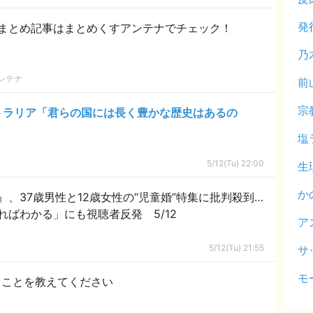
発
まとめ記事はまとめくすアンテナでチェック！
乃
ンテナ
前
宗
トラリア「君らの国には長く豊かな歴史はあるの
塩
5/12(Tu) 22:00
生
か
、37歳男性と12歳女性の“児童婚”特集に批判殺到…
ばわかる」にも視聴者反発 5/12
ア
！
5/12(Tu) 21:55
サ
モ
ることを教えてください