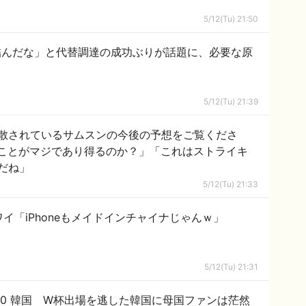
5/12(Tu) 21:50
詰んだな」と代替調達の成功ぶりが話題に、必要な原
5/12(Tu) 21:39
散されているサムスンの今後の予想をご覧くださ
ことがマジであり得るのか？」「これはストライキ
だね」
5/12(Tu) 21:33
ワイ「iPhoneもメイドインチャイナじゃんｗ」
5/12(Tu) 21:31
1-0 韓国 W杯出場を逃した韓国に母国ファンは茫然