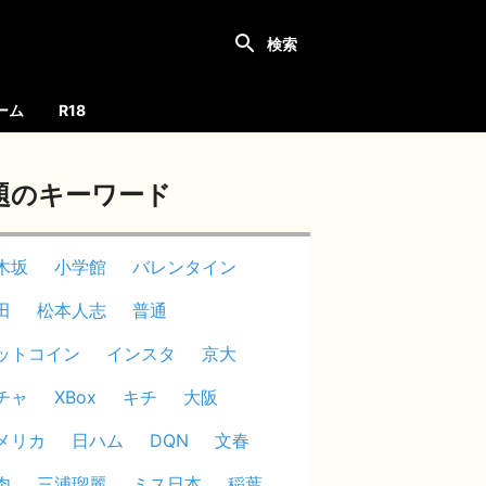
ーム
R18
題のキーワード
木坂
小学館
バレンタイン
田
松本人志
普通
ットコイン
インスタ
京大
チャ
XBox
キチ
大阪
メリカ
日ハム
DQN
文春
肉
三浦瑠麗
ミス日本
稲葉