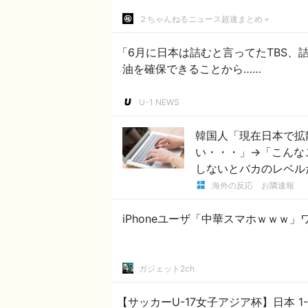
２ちゃんねるニュース超速まとめ＋
「6月に日本は詰むと言ってたTBS、
油を確保できることから……
U-1 NEWS
韓国人「現在日本で拡
い・・・」→「こんな
しないとバカのレベル
海外の反応 お隣速報
iPhoneユーザ「中華スマホｗｗｗ」
ガジェット2ch
【サッカーU-17女子アジア杯】日本 