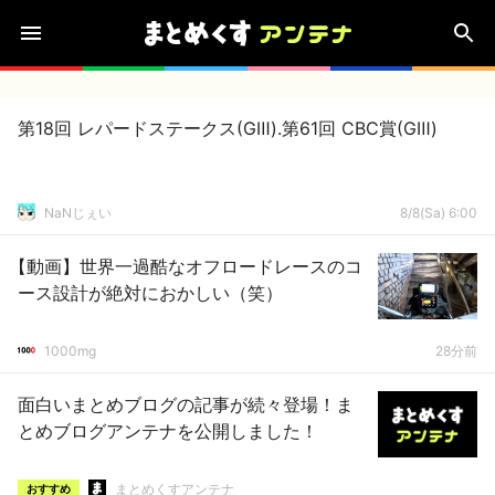
第18回 レパードステークス(GⅢ).第61回 CBC賞(GⅢ)
NaNじぇい
8/8(Sa) 6:00
【動画】世界一過酷なオフロードレースのコ
ース設計が絶対におかしい（笑）
1000mg
28分前
面白いまとめブログの記事が続々登場！ま
とめブログアンテナを公開しました！
まとめくすアンテナ
おすすめ