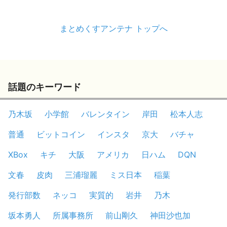
まとめくすアンテナ トップへ
話題のキーワード
乃木坂
小学館
バレンタイン
岸田
松本人志
普通
ビットコイン
インスタ
京大
バチャ
XBox
キチ
大阪
アメリカ
日ハム
DQN
文春
皮肉
三浦瑠麗
ミス日本
稲葉
発行部数
ネッコ
実質的
岩井
乃木
坂本勇人
所属事務所
前山剛久
神田沙也加