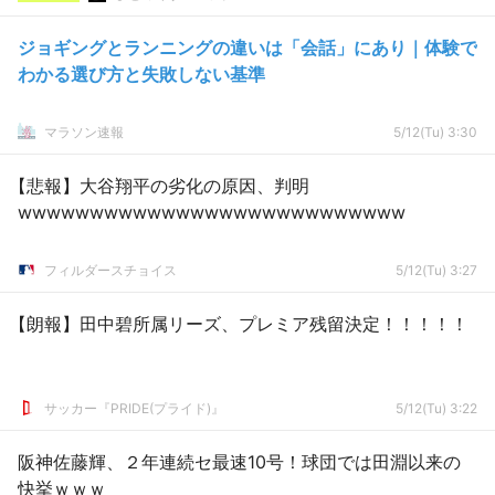
ジョギングとランニングの違いは「会話」にあり｜体験で
わかる選び方と失敗しない基準
マラソン速報
5/12(Tu) 3:30
【悲報】大谷翔平の劣化の原因、判明
wwwwwwwwwwwwwwwwwwwwwwwwwww
フィルダースチョイス
5/12(Tu) 3:27
【朗報】田中碧所属リーズ、プレミア残留決定！！！！！
サッカー『PRIDE(プライド)』
5/12(Tu) 3:22
阪神佐藤輝、２年連続セ最速10号！球団では田淵以来の
快挙ｗｗｗ