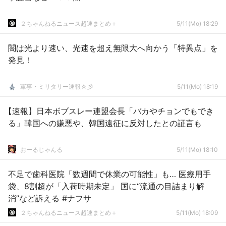
２ちゃんねるニュース超速まとめ＋
5/11(Mo) 18:29
闇は光より速い、光速を超え無限大へ向かう「特異点」を
発見！
軍事・ミリタリー速報☆彡
5/11(Mo) 18:19
【速報】日本ボブスレー連盟会長「バカやチョンでもでき
る」韓国への嫌悪や、韓国遠征に反対したとの証言も
おーるじゃんる
5/11(Mo) 18:10
不足で歯科医院「数週間で休業の可能性」も… 医療用手
袋、8割超が「入荷時期未定」 国に“流通の目詰まり解
消”など訴える #ナフサ
２ちゃんねるニュース超速まとめ＋
5/11(Mo) 18:09