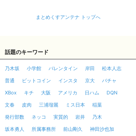
まとめくすアンテナ トップへ
話題のキーワード
乃木坂
小学館
バレンタイン
岸田
松本人志
普通
ビットコイン
インスタ
京大
バチャ
XBox
キチ
大阪
アメリカ
日ハム
DQN
文春
皮肉
三浦瑠麗
ミス日本
稲葉
発行部数
ネッコ
実質的
岩井
乃木
坂本勇人
所属事務所
前山剛久
神田沙也加