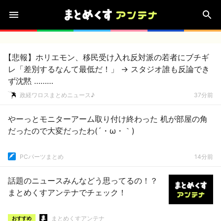
【悲報】ホリエモン、移民受け入れ反対派の若者にブチギ
レ「差別するなんて最低だ！」 → スタジオ誰も反論でき
ず沈黙 ………
政経ワロスまとめニュース♪
37分前
やーっとモニターアーム取り付け終わった 机が部屋の角
だったので大変だったわ(´・ω・｀)
PCパーツまとめ
14分前
話題のニュースみんなどう思ってるの！？
まとめくすアンテナでチェック！
まとめくすアンテナ
おすすめ