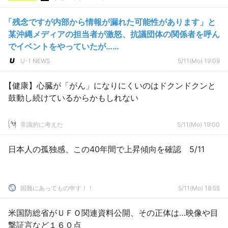
「残念ですが内部から情報が漏れた可能性があります」と
某沖縄メディアの担当者が激怒、抗議団体の関係者を呼ん
でイベントをやっていたが……
U-1 NEWS
5/11(Mo) 19:09
【健康】心臓が「がん」になりにくいのはドクンドクンと
鼓動し続けているからかもしれない
常識的に考えた
5/11(Mo) 19:00
日本人の孤独感、この40年間で上昇傾向を確認 5/11
国難にあってもの申す！！
5/11(Mo) 18:55
米国防総省がＵＦＯ関連資料公開、その正体は…映像や目
撃証言など１６０点