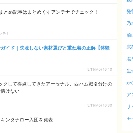
発
まとめ記事はまとめくすアンテナでチェック！
乃
ンテナ
前
宗
全ガイド｜失敗しない素材選びと重ね着の正解【体験
塩
5/11(Mo) 16:40
生
か
ックして得点してきたアーセナル、西ハム戦引分けの
は情けない
ア
5/11(Mo) 16:30
サ
モ
・キンタナロー入団を発表