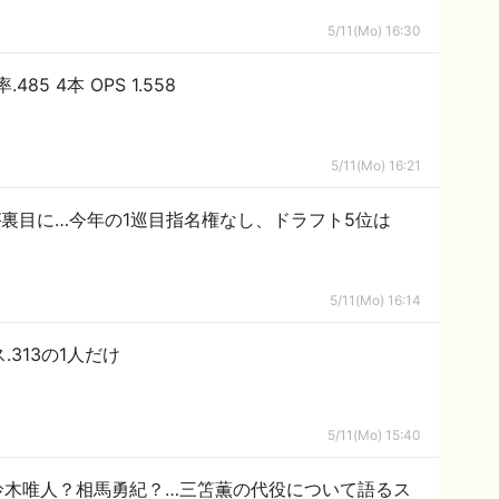
5/11(Mo) 16:30
85 4本 OPS 1.558
5/11(Mo) 16:21
負が裏目に…今年の1巡目指名権なし、ドラフト5位は
5/11(Mo) 16:14
313の1人だけ
5/11(Mo) 15:40
鈴木唯人？相馬勇紀？…三笘薫の代役について語るス