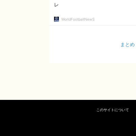
レ
WorldFootballNewS
まとめ
このサイトについて