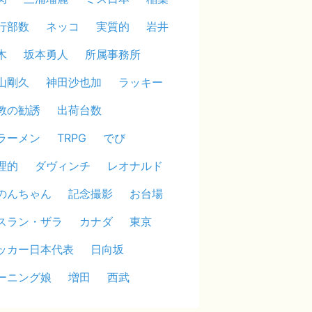
行部数
ネッコ
実質的
岩井
木
坂本勇人
所属事務所
山剛久
神田沙也加
ラッキー
教の勧誘
出荷台数
ラーメン
TRPG
でび
理的
ダヴィンチ
レオナルド
のんちゃん
記念撮影
お台場
スラン・ザラ
カナダ
東京
ッカー日本代表
日向坂
ーニング娘
増田
西武