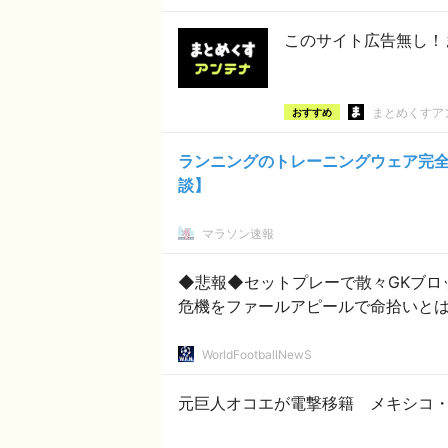
このサイト広告無し！
まとめくすア
おすすめ
ランニングのトレーニングウェア完
談】
マラソン速報
◆悲報◆セットプレーで散々GKブロ
危機をファールアピールで命拾いと
WorldFootballNewS
元巨人オコエが電撃移籍 メキシコ