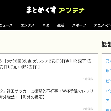
ニュース
エンタメ
ネタ
生活
スポーツ
アニメ･ゲ
話
06 【大竹6回3失点 ガルシア2安打3打点1HR 森下1安
乃
安打1打点 中野2安打 】
岸
1時間前
ビ
バ
杯は?」韓国サッカーに衝撃的不祥事！W杯予選でレフリ
海外騒然！【海外の反応】
ア
2時間前
皮