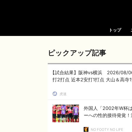
トップ
ピックアップ記事
【試合結果】阪神vs横浜 2026/08/
打2打点 近本2安打1打点 大山＆高寺1
虎速
外国人「2002年W
ーへの性的接待発覚！
NO FOOTY NO LIFE