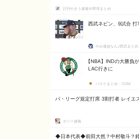
日刊やきう速報＠野球まとめ
西武ネビン、9試合 打率.4
やみ速@なんJ西武まとめ
【NBA】INDの大勝
LAC行きに
バスケまとめ・COM
パ・リーグ規定打席 3割打者 レイエス.
ポリー速報
◆日本代表◆前田大然？中村敬斗？