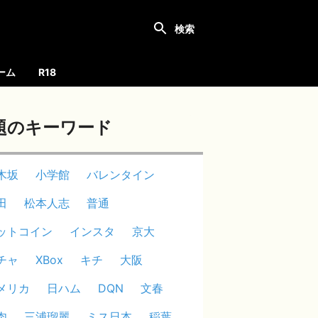
ーム
R18
題のキーワード
木坂
小学館
バレンタイン
田
松本人志
普通
ットコイン
インスタ
京大
チャ
XBox
キチ
大阪
メリカ
日ハム
DQN
文春
肉
三浦瑠麗
ミス日本
稲葉