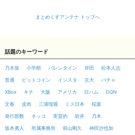
まとめくすアンテナ トップへ
話題のキーワード
乃木坂
小学館
バレンタイン
岸田
松本人志
普通
ビットコイン
インスタ
京大
バチャ
XBox
キチ
大阪
アメリカ
日ハム
DQN
文春
皮肉
三浦瑠麗
ミス日本
稲葉
発行部数
ネッコ
実質的
岩井
乃木
坂本勇人
所属事務所
前山剛久
神田沙也加