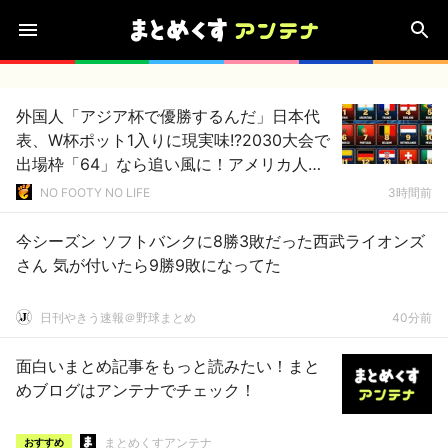
外国人「アジア杯で優勝するんだ」日本代
表、W杯ポット1入りに現実味!?2030大会で
出場枠「64」なら追い風に！アメリカ人も
ポット1争いに熱視線！【海外の反応】
NO FOOTY NO LIFE
3時間前
今シーズン ソフトバンクに8勝3敗だった西武ライオンズ
さん 気が付いたら9勝9敗になってた
日刊やきう速報＠野球まとめ
40分前
面白いまとめ記事をもっと読みたい！まと
めブログはアンテナでチェック！
まとめくすアンテナ
おすすめ