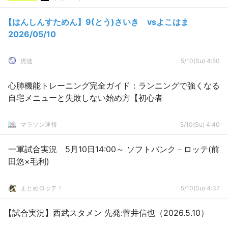
【はんしんすためん】9(とう)さいき vsよこはま
2026/05/10
虎速
5/10(Su) 4:50
心肺機能トレーニング完全ガイド：ランニングで強くなる
自宅メニューと失敗しない始め方【初心者
マラソン速報
5/10(Su) 4:40
一軍試合実況 5月10日14:00～ ソフトバンク－ロッテ(前
田悠×毛利)
まとめロッテ！
5/10(Su) 4:37
【試合実況】西武スタメン 先発:菅井信也（2026.5.10）