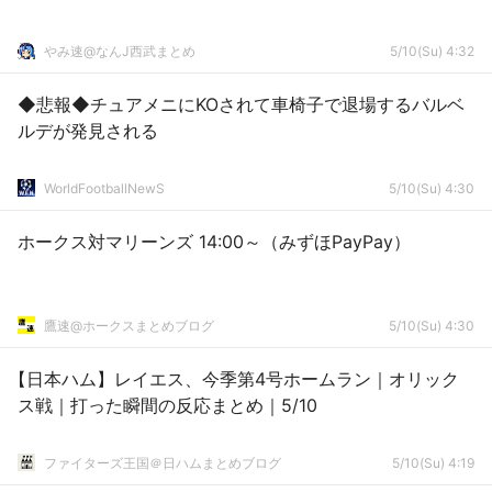
やみ速@なんJ西武まとめ
5/10(Su) 4:32
◆悲報◆チュアメニにKOされて車椅子で退場するバルベ
ルデが発見される
WorldFootballNewS
5/10(Su) 4:30
ホークス対マリーンズ 14:00～（みずほPayPay）
鷹速@ホークスまとめブログ
5/10(Su) 4:30
【日本ハム】レイエス、今季第4号ホームラン｜オリック
ス戦｜打った瞬間の反応まとめ｜5/10
ファイターズ王国＠日ハムまとめブログ
5/10(Su) 4:19