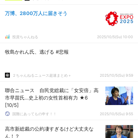
万博、2800万人に届きそう
投資ちゃんねる
2025/10/5(Su) 10:00
牧島かれん氏、逃げる #悲報
２ちゃんねるニュース超速まとめ＋
2025/10/5(Su) 9:59
聯合ニュース 自民党総裁に「女安倍」高
市早苗氏…史上初の女性首相有力 ★6
[10/5]
国難にあってもの申す！！
2025/10/5(Su) 9:55
高市新総裁の公約凄すぎるけど大丈夫な
ん！？