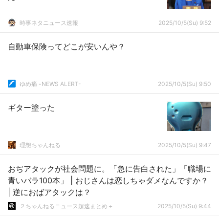
時事ネタニュース速報
2025/10/5(Su) 9:52
自動車保険ってどこが安いんや？
ゆめ痛 -NEWS ALERT-
2025/10/5(Su) 9:50
ギター塗った
理想ちゃんねる
2025/10/5(Su) 9:47
おぢアタックが社会問題に。「急に告白された」「職場に
青いバラ100本」 | おじさんは恋しちゃダメなんですか？
| 逆におばアタックは？
２ちゃんねるニュース超速まとめ＋
2025/10/5(Su) 9:44