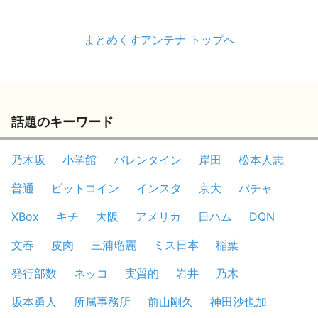
まとめくすアンテナ トップへ
話題のキーワード
乃木坂
小学館
バレンタイン
岸田
松本人志
普通
ビットコイン
インスタ
京大
バチャ
XBox
キチ
大阪
アメリカ
日ハム
DQN
文春
皮肉
三浦瑠麗
ミス日本
稲葉
発行部数
ネッコ
実質的
岩井
乃木
坂本勇人
所属事務所
前山剛久
神田沙也加