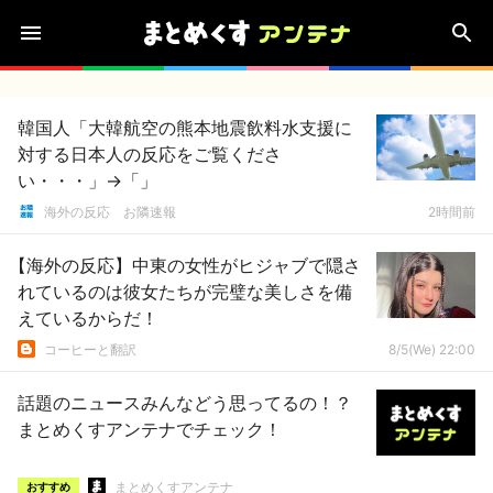
韓国人「大韓航空の熊本地震飲料水支援に
対する日本人の反応をご覧くださ
い・・・」→「」
海外の反応 お隣速報
2時間前
【海外の反応】中東の女性がヒジャブで隠さ
れているのは彼女たちが完璧な美しさを備
えているからだ！
コーヒーと翻訳
8/5(We) 22:00
話題のニュースみんなどう思ってるの！？
まとめくすアンテナでチェック！
まとめくすアンテナ
おすすめ