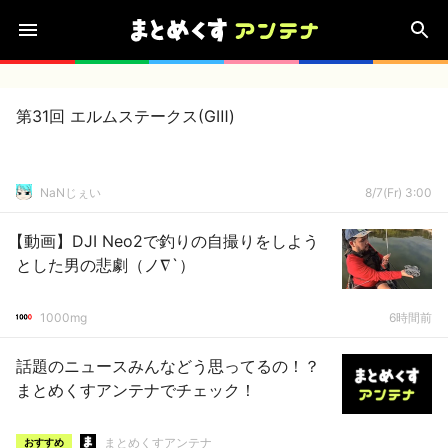
第31回 エルムステークス(GⅢ)
NaNじぇい
8/7(Fr) 3:00
【動画】DJI Neo2で釣りの自撮りをしよう
とした男の悲劇（ノ∇`）
1000mg
6時間前
話題のニュースみんなどう思ってるの！？
まとめくすアンテナでチェック！
まとめくすアンテナ
おすすめ