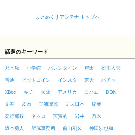
まとめくすアンテナ トップへ
話題のキーワード
乃木坂
小学館
バレンタイン
岸田
松本人志
普通
ビットコイン
インスタ
京大
バチャ
XBox
キチ
大阪
アメリカ
日ハム
DQN
文春
皮肉
三浦瑠麗
ミス日本
稲葉
発行部数
ネッコ
実質的
岩井
乃木
坂本勇人
所属事務所
前山剛久
神田沙也加