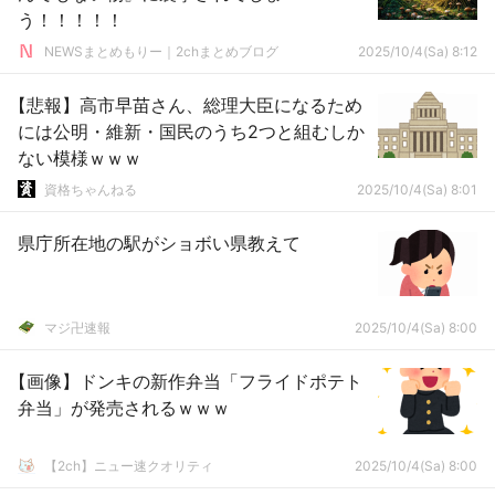
う！！！！！
NEWSまとめもりー｜2chまとめブログ
2025/10/4(Sa) 8:12
【悲報】高市早苗さん、総理大臣になるため
には公明・維新・国民のうち2つと組むしか
ない模様ｗｗｗ
資格ちゃんねる
2025/10/4(Sa) 8:01
県庁所在地の駅がショボい県教えて
マジ卍速報
2025/10/4(Sa) 8:00
【画像】ドンキの新作弁当「フライドポテト
弁当」が発売されるｗｗｗ
【2ch】ニュー速クオリティ
2025/10/4(Sa) 8:00