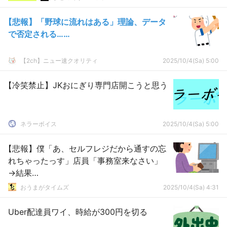
【悲報】「野球に流れはある」理論、データ
で否定される……
【2ch】ニュー速クオリティ
2025/10/4(Sa) 5:00
【冷笑禁止】JKおにぎり専門店開こうと思う
ネラーボイス
2025/10/4(Sa) 5:00
【悲報】僕「あ、セルフレジだから通すの忘
れちゃったっす」店員「事務室来なさい」
→結果…
おうまがタイムズ
2025/10/4(Sa) 4:31
Uber配達員ワイ、時給が300円を切る