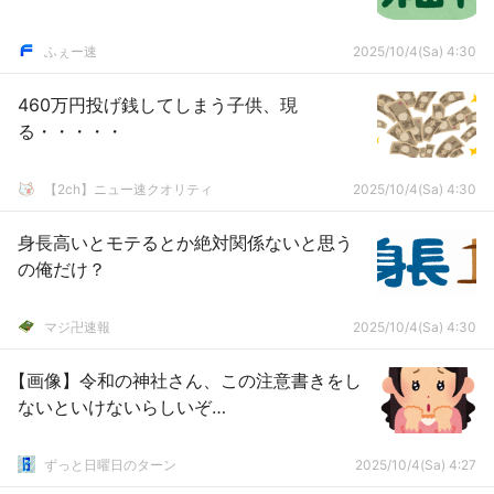
ふぇー速
2025/10/4(Sa) 4:30
460万円投げ銭してしまう子供、現
る・・・・・
【2ch】ニュー速クオリティ
2025/10/4(Sa) 4:30
身長高いとモテるとか絶対関係ないと思う
の俺だけ？
マジ卍速報
2025/10/4(Sa) 4:30
【画像】令和の神社さん、この注意書きをし
ないといけないらしいぞ…
ずっと日曜日のターン
2025/10/4(Sa) 4:27