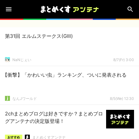
第31回 エルムステークス(GⅢ)
NaNじぇい
8/7(Fr) 3:00
【衝撃】「かわいい虫」ランキング、ついに発表される
なんJワールド
8/5(We) 12:30
2chまとめブログは好きですか？まとめブロ
グアンテナの決定版登場！
まとめくすアンテナ
おすすめ