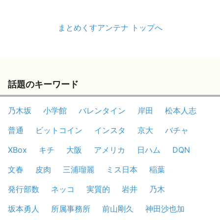
まとめくすアンテナ トップへ
話題のキーワード
乃木坂
小学館
バレンタイン
岸田
松本人志
普通
ビットコイン
インスタ
京大
バチャ
XBox
キチ
大阪
アメリカ
日ハム
DQN
文春
皮肉
三浦瑠麗
ミス日本
稲葉
発行部数
ネッコ
実質的
岩井
乃木
坂本勇人
所属事務所
前山剛久
神田沙也加