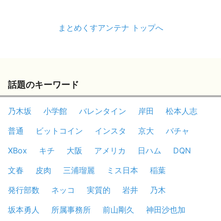
まとめくすアンテナ トップへ
話題のキーワード
乃木坂
小学館
バレンタイン
岸田
松本人志
普通
ビットコイン
インスタ
京大
バチャ
XBox
キチ
大阪
アメリカ
日ハム
DQN
文春
皮肉
三浦瑠麗
ミス日本
稲葉
発行部数
ネッコ
実質的
岩井
乃木
坂本勇人
所属事務所
前山剛久
神田沙也加