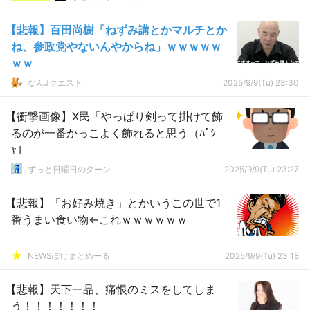
【悲報】百田尚樹「ねずみ講とかマルチとか
ね、参政党やないんやからね」ｗｗｗｗｗ
ｗｗ
なんJクエスト
2025/9/9(Tu) 23:30
【衝撃画像】X民「やっぱり剣って掛けて飾
るのが一番かっこよく飾れると思う（ﾊﾟｼ
ｬ」
ずっと日曜日のターン
2025/9/9(Tu) 23:27
【悲報】「お好み焼き」とかいうこの世で1
番うまい食い物←これｗｗｗｗｗｗ
NEWSぽけまとめーる
2025/9/9(Tu) 23:18
【悲報】天下一品、痛恨のミスをしてしま
う！！！！！！！