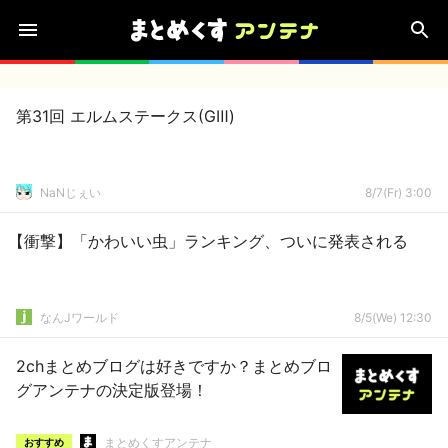
第31回 エルムステークス(GⅢ)
NaNじぇい
8/7(Fr) 3:00
【衝撃】「かわいい虫」ランキング、ついに発表される
なんJワールド
8/5(We) 12:30
2chまとめブログは好きですか？まとめブロ
グアンテナの決定版登場！
まとめくすアンテナ
おすすめ