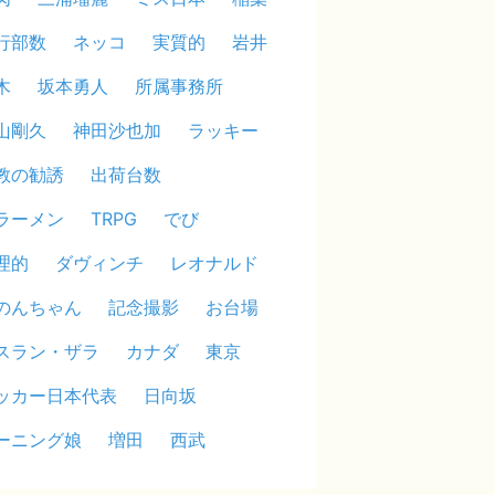
行部数
ネッコ
実質的
岩井
木
坂本勇人
所属事務所
山剛久
神田沙也加
ラッキー
教の勧誘
出荷台数
ラーメン
TRPG
でび
理的
ダヴィンチ
レオナルド
のんちゃん
記念撮影
お台場
スラン・ザラ
カナダ
東京
ッカー日本代表
日向坂
ーニング娘
増田
西武