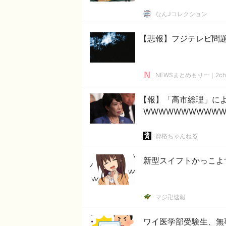
なんJコレクション
【悲報】フジテレビ問
NEWSまとめもりー｜2c
【報】「高市総理」に
WWWWWWWWWW
資格ちゃんねる
新型スイフトかっこよ
マジ卍速報
ワイ医学部受験生、無