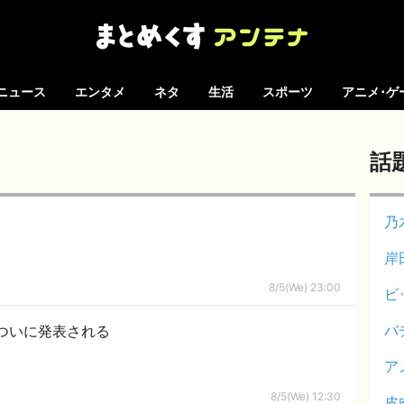
ニュース
エンタメ
ネタ
生活
スポーツ
アニメ･ゲ
話
乃
岸
8/5(We) 23:00
ビ
バ
ついに発表される
ア
8/5(We) 12:30
皮