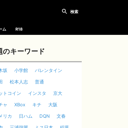
ーム
R18
題のキーワード
木坂
小学館
バレンタイン
田
松本人志
普通
ットコイン
インスタ
京大
チャ
XBox
キチ
大阪
メリカ
日ハム
DQN
文春
肉
三浦瑠麗
ミス日本
稲葉