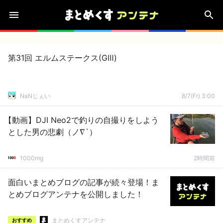
第31回 エルムステークス(GⅢ)
NaNじぇい
8/7(Fr) 3:00
【動画】DJI Neo2で釣りの自撮りをしよう
とした男の悲劇（ノ∇`）
1000mg
2時間前
面白いまとめブログの記事が続々登場！ま
とめブログアンテナを公開しました！
まとめくすアンテナ
おすすめ