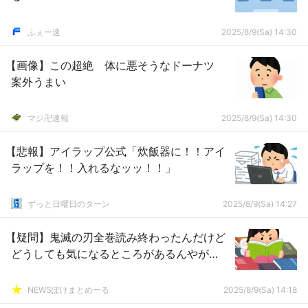
ふぇー速
2025/8/9(Sa) 14:30
【画像】この超絶 体に悪そうなドーナツ
案外うまい
マジ卍速報
2025/8/9(Sa) 14:30
【悲報】アイラップ公式「炊飯器に！！アイ
ラップを！！入れるなッッ！！」
ずっと日曜日のターン
2025/8/9(Sa) 14:27
【疑問】鬼滅の刃全巻読み終わったんだけど
どうしても気になるところがあるんやが…
NEWSぽけまとめーる
2025/8/9(Sa) 14:18