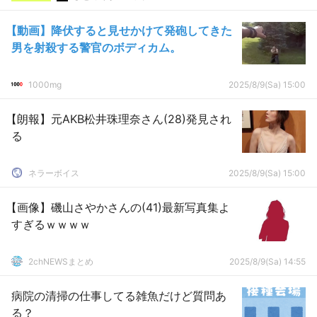
【動画】降伏すると見せかけて発砲してきた
男を射殺する警官のボディカム。
1000mg
2025/8/9(Sa) 15:00
【朗報】元AKB松井珠理奈さん(28)発見され
る
ネラーボイス
2025/8/9(Sa) 15:00
【画像】磯山さやかさんの(41)最新写真集よ
すぎるｗｗｗｗ
2chNEWSまとめ
2025/8/9(Sa) 14:55
病院の清掃の仕事してる雑魚だけど質問あ
る？