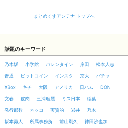
まとめくすアンテナ トップへ
話題のキーワード
乃木坂
小学館
バレンタイン
岸田
松本人志
普通
ビットコイン
インスタ
京大
バチャ
XBox
キチ
大阪
アメリカ
日ハム
DQN
文春
皮肉
三浦瑠麗
ミス日本
稲葉
発行部数
ネッコ
実質的
岩井
乃木
坂本勇人
所属事務所
前山剛久
神田沙也加