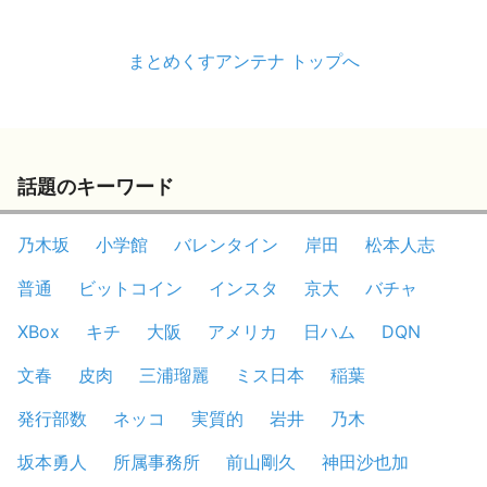
まとめくすアンテナ トップへ
話題のキーワード
乃木坂
小学館
バレンタイン
岸田
松本人志
普通
ビットコイン
インスタ
京大
バチャ
XBox
キチ
大阪
アメリカ
日ハム
DQN
文春
皮肉
三浦瑠麗
ミス日本
稲葉
発行部数
ネッコ
実質的
岩井
乃木
坂本勇人
所属事務所
前山剛久
神田沙也加