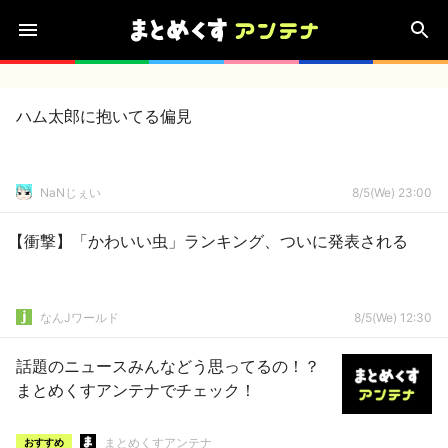
ハム太郎に抱いてる偏見
NaNじぇい
8/5(We) 23:00
【衝撃】「かわいい虫」ランキング、ついに発表される
なんJワールド
8/5(We) 12:30
話題のニュースみんなどう思ってるの！？
まとめくすアンテナでチェック！
まとめくすアンテナ
おすすめ