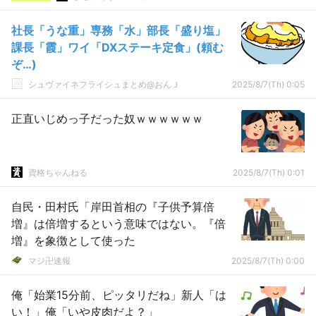
社長「うな重」専務「水」部長「盛り塩」
課長「霞」ワイ「DXステーキ定食」(頼む
ぞ…)
シュヴァイネフライシュまとめ@おんＪ
2025/8/7(Th) 0:05
正直いじめっ子だった奴ｗｗｗｗｗｗ
資格ちゃんねる
2025/8/7(Th) 0:01
自民・田村氏「岸田首相の『子供予算倍
増』は倍増するという意味ではない。『倍
増』を象徴として使った
マジ卍速報
2025/8/7(Th) 0:00
俺「始業15分前、ピッタリだね」新人「は
い！」俺「いや皮肉だよ？」