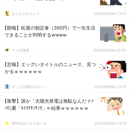
おうまがタイムズ
2025/8/6(We) 23:31
【朗報】松屋の朝定食（390円）で一生生活
できることが判明するwwww
マジ卍速報
2025/8/6(We) 23:30
【悲報】エッグいタイトルのニュース、見つ
かるｗｗｗｗｗｗ
ずっと日曜日のターン
2025/8/6(We) 23:27
【衝撃】誰か「太陽光発電は無駄なんだァｧ
ｧ!!｣夏「ﾀｲﾖｳｻﾝｻﾝ!!」←結果ｗｗｗｗｗｗ
NEWSぽけまとめーる
2025/8/6(We) 23:18