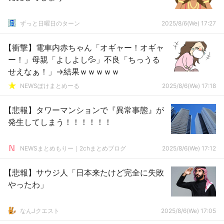
ずっと日曜日のターン
2025/8/6(We) 17:27
【衝撃】電車内赤ちゃん「オギャー！オギャ
ー！」母親「よしよし💦」不良「ちっうる
せえなぁ！」→結果ｗｗｗｗｗ
NEWSぽけまとめーる
2025/8/6(We) 17:18
【悲報】タワーマンションで『異常事態』が
発生してしまう！！！！！！
NEWSまとめもりー｜2chまとめブログ
2025/8/6(We) 17:12
【悲報】サウジ人「日本来たけど完全に失敗
やったわ」
なんJクエスト
2025/8/6(We) 17:05