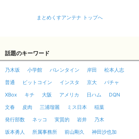
まとめくすアンテナ トップへ
話題のキーワード
乃木坂
小学館
バレンタイン
岸田
松本人志
普通
ビットコイン
インスタ
京大
バチャ
XBox
キチ
大阪
アメリカ
日ハム
DQN
文春
皮肉
三浦瑠麗
ミス日本
稲葉
発行部数
ネッコ
実質的
岩井
乃木
坂本勇人
所属事務所
前山剛久
神田沙也加