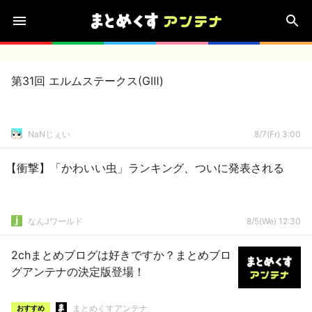
第31回 エルムステークス(GⅢ)
NaNじぇい
8/7(Fr) 3:00
【衝撃】「かわいい虫」ランキング、ついに発表される
なんJワールド
8/5(We) 12:30
2chまとめブログは好きですか？まとめブロ
グアンテナの決定版登場！
まとめくすアンテナ
おすすめ