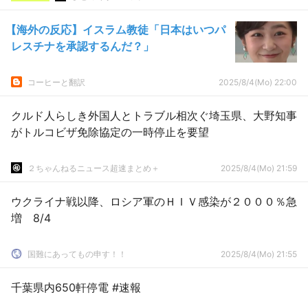
【海外の反応】イスラム教徒「日本はいつパ
レスチナを承認するんだ？」
コーヒーと翻訳
2025/8/4(Mo) 22:00
クルド人らしき外国人とトラブル相次ぐ埼玉県、大野知事
がトルコビザ免除協定の一時停止を要望
２ちゃんねるニュース超速まとめ＋
2025/8/4(Mo) 21:59
ウクライナ戦以降、ロシア軍のＨＩＶ感染が２０００％急
増 8/4
国難にあってもの申す！！
2025/8/4(Mo) 21:55
千葉県内650軒停電 #速報