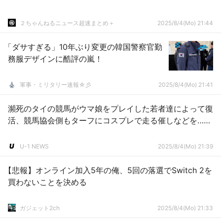
２ちゃんねるニュース超速まとめ＋
2025/8/4(Mo) 21:44
「ダサすぎる」10年ぶり変更の韓国警察官勤
務服デザインに酷評の嵐！
軍事・ミリタリー速報☆彡
2025/8/4(Mo) 21:41
瀕死のタイの競馬がウマ娘をプレイした若者達によって復
活、競馬協会側もターフにコスプレで走る催しなどを……
U-1 NEWS
2025/8/4(Mo) 21:39
【悲報】オンライン加入5年の俺、5回の落選でSwitch 2を
買わないことを決める
ガジェット2ch
2025/8/4(Mo) 21:33