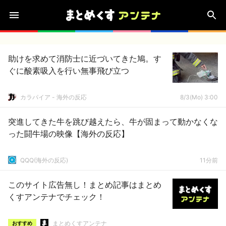
助けを求めて消防士に近づいてきた鳩。す
ぐに酸素吸入を行い無事飛び立つ
カラパイア - 海外の反応
8/3(Mo) 3:00
突進してきた牛を跳び越えたら、牛が固まって動かなくな
った闘牛場の映像【海外の反応】
QQQ(海外の反応)
11分前
このサイト広告無し！まとめ記事はまとめ
くすアンテナでチェック！
まとめくすアンテナ
おすすめ