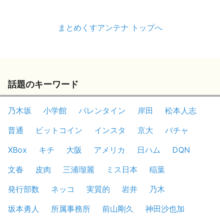
まとめくすアンテナ トップへ
話題のキーワード
乃木坂
小学館
バレンタイン
岸田
松本人志
普通
ビットコイン
インスタ
京大
バチャ
XBox
キチ
大阪
アメリカ
日ハム
DQN
文春
皮肉
三浦瑠麗
ミス日本
稲葉
発行部数
ネッコ
実質的
岩井
乃木
坂本勇人
所属事務所
前山剛久
神田沙也加