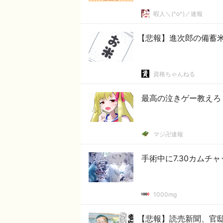
暇人＼(^o^)／速報
【悲報】進次郎の備蓄
資格ちゃんねる
最高の泣きゲー教えろ
マジ卍速報
手術中に7.30カムチ
1000mg
【悲報】読売新聞、官