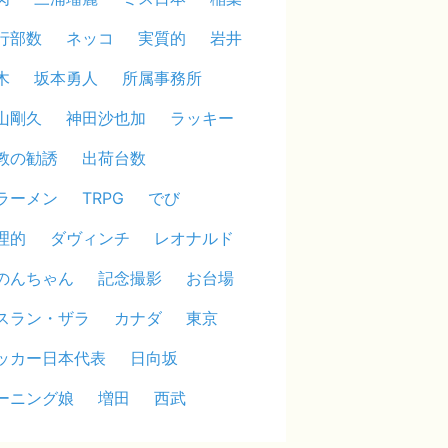
行部数
ネッコ
実質的
岩井
木
坂本勇人
所属事務所
山剛久
神田沙也加
ラッキー
教の勧誘
出荷台数
ラーメン
TRPG
でび
理的
ダヴィンチ
レオナルド
のんちゃん
記念撮影
お台場
スラン・ザラ
カナダ
東京
ッカー日本代表
日向坂
ーニング娘
増田
西武