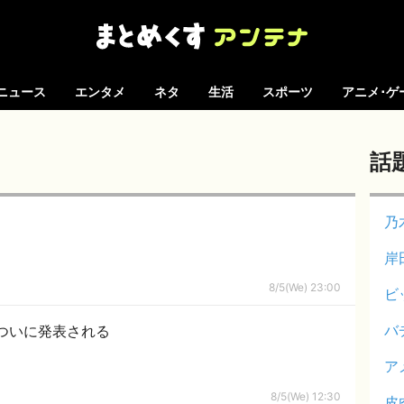
ニュース
エンタメ
ネタ
生活
スポーツ
アニメ･ゲ
話
乃
岸
8/5(We) 23:00
ビ
バ
ついに発表される
ア
8/5(We) 12:30
皮