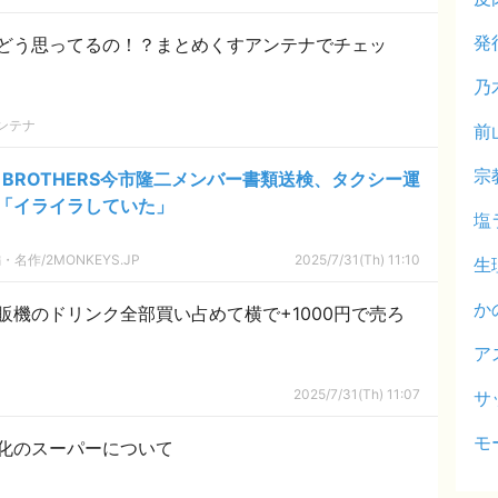
発
どう思ってるの！？まとめくすアンテナでチェッ
乃
ンテナ
前
宗
UL BROTHERS今市隆二メンバー書類送検、タクシー運
「イライラしていた」
塩
名作/2MONKEYS.JP
2025/7/31(Th) 11:10
生
か
販機のドリンク全部買い占めて横で+1000円で売ろ
ア
2025/7/31(Th) 11:07
サ
モ
化のスーパーについて