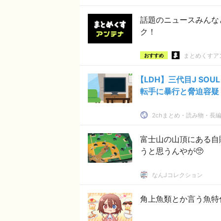
話題のニュースみんな
ク！
まとめくすア
おすすめ
【LDH】三代目J SO
転手に暴行と脅迫容疑
2chまとめ・読み物・長編・
富士山の山頂にある自
うと思うんやが🥺
なんJコレクション
角上魚類とか言う魚特