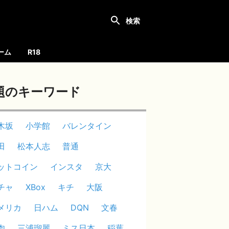
ーム
R18
題のキーワード
木坂
小学館
バレンタイン
田
松本人志
普通
ットコイン
インスタ
京大
チャ
XBox
キチ
大阪
メリカ
日ハム
DQN
文春
肉
三浦瑠麗
ミス日本
稲葉