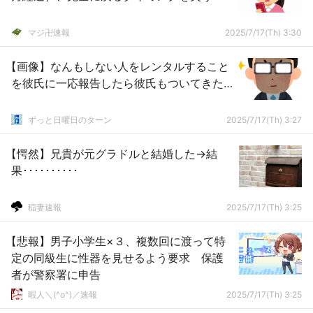
マジ卍速報
2025/7/17(Th) 3:30
【画像】なんもしない人をレンタルすること
を彼氏に一応報告したら彼氏もついてきた…
ずっと日曜日のターン
2025/7/17(Th) 3:27
【愕然】兄貴が元グラドルと結婚した→結
果･･････････
稲妻速報
2025/7/17(Th) 3:25
【悲報】男子小学生×３、複数回に渡って特
定の同級生に性器を見せるよう要求 保護
者が警察署に申告
暇人＼(^o^)／速報
2025/7/17(Th) 3:25