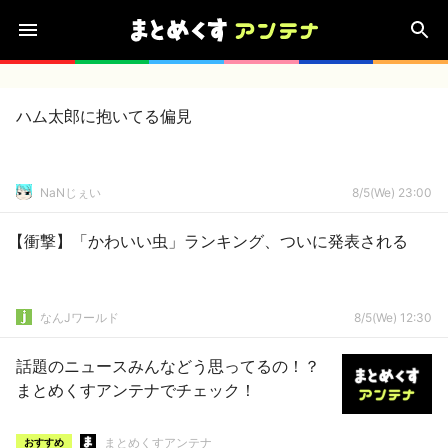
ハム太郎に抱いてる偏見
NaNじぇい
8/5(We) 23:00
【衝撃】「かわいい虫」ランキング、ついに発表される
なんJワールド
8/5(We) 12:30
話題のニュースみんなどう思ってるの！？
まとめくすアンテナでチェック！
まとめくすアンテナ
おすすめ