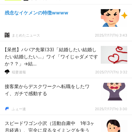
残念なイケメンの特徴wwww
まとめたニュース
2025/7/17(Th) 3:43
【呆然】ババア先輩(33)「結婚したい結婚し
たい結婚したい…」ワイ「ワイじゃダメです
か？？」→結
果････････････････････････････････････
稲妻速報
2025/7/17(Th) 3:32
接客業からデスクワークへ転職をしたワ
イ、ガチで感動する
ふぇー速
2025/7/17(Th) 3:30
スピードワゴン小沢（活動自粛中 1年3ヶ
月経過）、完全に戻るタイミングを失う