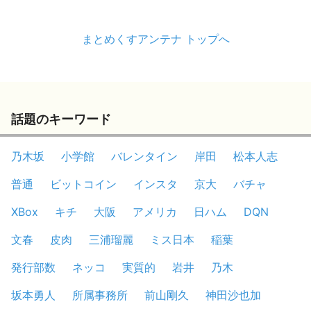
まとめくすアンテナ トップへ
話題のキーワード
乃木坂
小学館
バレンタイン
岸田
松本人志
普通
ビットコイン
インスタ
京大
バチャ
XBox
キチ
大阪
アメリカ
日ハム
DQN
文春
皮肉
三浦瑠麗
ミス日本
稲葉
発行部数
ネッコ
実質的
岩井
乃木
坂本勇人
所属事務所
前山剛久
神田沙也加