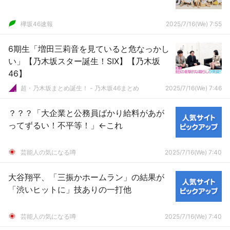
欅坂46速報
2025/7/16(We) 7:55
6期生「増田三莉音を見ていると危なっかし
い」【乃木坂スター誕生！SIX】【乃木坂
46】
超・乃木坂まとめ誕生！ - 乃木坂46まとめ
2025/7/16(We) 7:46
？？？「大企業と公務員ばかり給料があが
ってずるい！不平等！」←これ
芸能人の気になる噂
2025/7/16(We) 7:40
大谷翔平、「三振かホームラン」の結果が
「渋いヒットに」技ありの一打他
芸能人の気になる噂
2025/7/16(We) 7:40