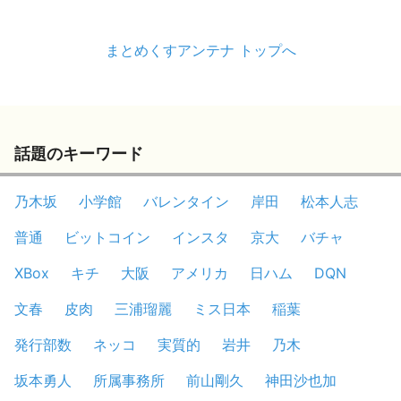
まとめくすアンテナ トップへ
話題のキーワード
乃木坂
小学館
バレンタイン
岸田
松本人志
普通
ビットコイン
インスタ
京大
バチャ
XBox
キチ
大阪
アメリカ
日ハム
DQN
文春
皮肉
三浦瑠麗
ミス日本
稲葉
発行部数
ネッコ
実質的
岩井
乃木
坂本勇人
所属事務所
前山剛久
神田沙也加