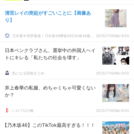
清宮レイの突起がすごいことに【画像あ
り】
乃木通☆世界最速！乃木坂46欅坂46日向坂46速報まとめ
2025/7/16(We) 8:00
日本ペンクラブさん、選挙中の外国人ヘイ
トにキレる「私たちの社会を壊す」
気になる芸能まとめ
2025/7/16(We) 8:00
井上春華の私服、めちゃくちゃ可愛くない
か？
ハロプロの種
2025/7/16(We) 8:00
【乃木坂46】このTikTok最高すぎる！！！