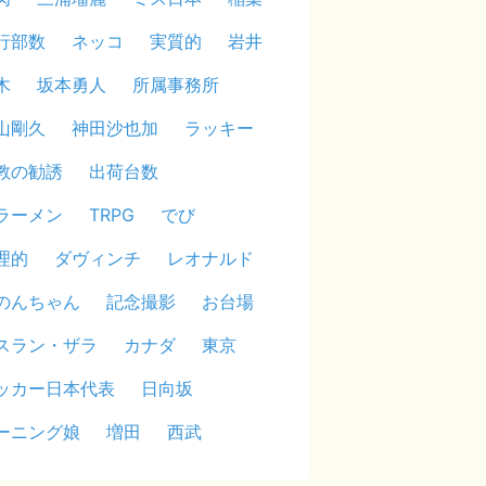
行部数
ネッコ
実質的
岩井
木
坂本勇人
所属事務所
山剛久
神田沙也加
ラッキー
教の勧誘
出荷台数
ラーメン
TRPG
でび
理的
ダヴィンチ
レオナルド
のんちゃん
記念撮影
お台場
スラン・ザラ
カナダ
東京
ッカー日本代表
日向坂
ーニング娘
増田
西武