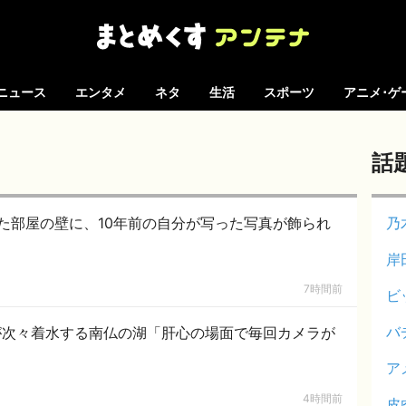
ニュース
エンタメ
ネタ
生活
スポーツ
アニメ･ゲ
話
た部屋の壁に、10年前の自分が写った写真が飾られ
乃
岸
7時間前
ビ
バ
が次々着水する南仏の湖「肝心の場面で毎回カメラが
ア
4時間前
皮