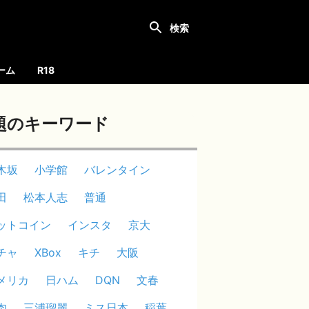
ーム
R18
題のキーワード
木坂
小学館
バレンタイン
田
松本人志
普通
ットコイン
インスタ
京大
チャ
XBox
キチ
大阪
メリカ
日ハム
DQN
文春
肉
三浦瑠麗
ミス日本
稲葉