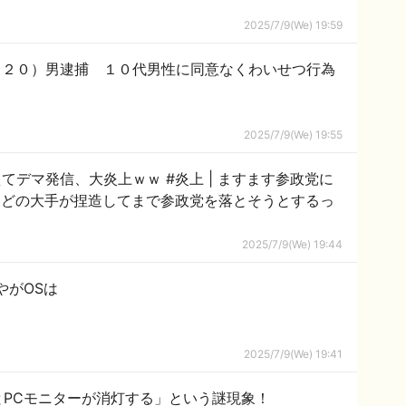
2025/7/9(We) 19:59
（２０）男逮捕 １０代男性に同意なくわいせつ行為
2025/7/9(We) 19:55
、大炎上ｗｗ #炎上 | ますます参政党に
2025/7/9(We) 19:44
やがOSは
2025/7/9(We) 19:41
とPCモニターが消灯する」という謎現象！