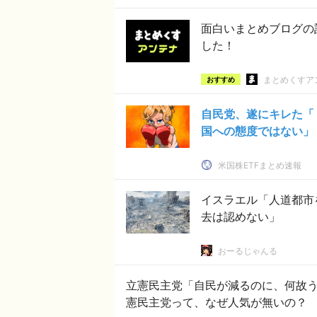
面白いまとめブログの
した！
まとめくすア
おすすめ
自民党、遂にキレた「
国への態度ではない」
米国株ETFまとめ速報
イスラエル「人道都市
去は認めない」
おーるじゃんる
立憲民主党「自民が減るのに、何故うち
憲民主党って、なぜ人気が無いの？