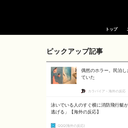
トップ
ピックアップ記事
偶然のホラー。民泊し
ていた
カラパイア - 海外の反応
泳いでいる人のすぐ横に消防飛行艇
逃げる」【海外の反応】
QQQ(海外の反応)