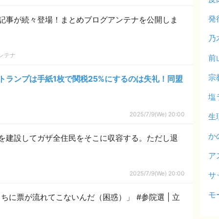
発
記事が続々登場！まとめブログアンテナを公開しま
乃
ンテナ
前
宗
トランプは手紙1枚で関税25%にするのは失礼！同盟
塩
2025/7/9(We) 20:00
生
か
を建設してガザ全住民をそこに収容する。ただし退
ア
2025/7/9(We) 20:00
サ
モ
に票が流れてこないんだ（困惑）」 #参院選 | 立