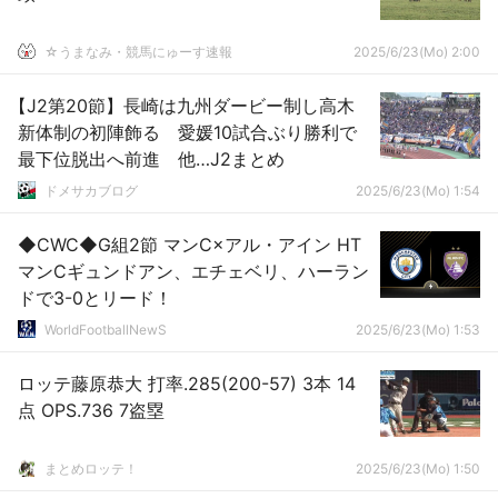
☆うまなみ・競馬にゅーす速報
2025/6/23(Mo) 2:00
【J2第20節】長崎は九州ダービー制し高木
新体制の初陣飾る 愛媛10試合ぶり勝利で
最下位脱出へ前進 他…J2まとめ
ドメサカブログ
2025/6/23(Mo) 1:54
◆CWC◆G組2節 マンC×アル・アイン HT
マンCギュンドアン、エチェベリ、ハーラン
ドで3-0とリード！
WorldFootballNewS
2025/6/23(Mo) 1:53
ロッテ藤原恭大 打率.285(200-57) 3本 14
点 OPS.736 7盗塁
まとめロッテ！
2025/6/23(Mo) 1:50