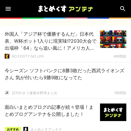
外国人「アジア杯で優勝するんだ」日本代
表、W杯ポット1入りに現実味!?2030大会で
出場枠「64」なら追い風に！アメリカ人も
ポット1争いに熱視線！【海外の反応】
NO FOOTY NO LIFE
4時間前
今シーズン ソフトバンクに8勝3敗だった西武ライオンズ
さん 気が付いたら9勝9敗になってた
日刊やきう速報＠野球まとめ
1時間前
面白いまとめブログの記事が続々登場！ま
とめブログアンテナを公開しました！
まとめくすアンテナ
おすすめ