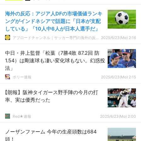
海外の反応：アジア人DFの市場価値ランキ
ングがインドネシアで話題に「日本が支配
している」「10人中6人が日本人選手だ」
アブロードチャンネル｜サッカー専門の海外の反応サイト
2025/6/23(Mo) 2:16
中日・井上監督「松葉（7勝4敗 87.2回 防
1.54）は剛速球も凄い変化球もない。幻惑投
法」
ポリー速報
2025/6/23(Mo) 2:15
【朗報】阪神タイガース野手陣の今月の打
率、実は優秀だった
Red★速報
2025/6/23(Mo) 2:00
ノーザンファーム 今年の生産頭数は684
頭！