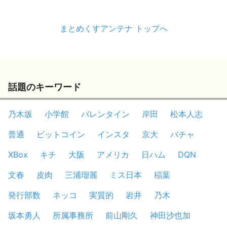
まとめくすアンテナ トップへ
話題のキーワード
乃木坂
小学館
バレンタイン
岸田
松本人志
普通
ビットコイン
インスタ
京大
バチャ
XBox
キチ
大阪
アメリカ
日ハム
DQN
文春
皮肉
三浦瑠麗
ミス日本
稲葉
発行部数
ネッコ
実質的
岩井
乃木
坂本勇人
所属事務所
前山剛久
神田沙也加