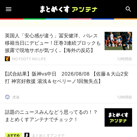
英国人「安心感が違う」冨安健洋、パレス
移籍当日にデビュー！圧巻3連続ブロックも
披露で現地サポが気づく..【海外の反応】
NO FOOTY NO LIFE
12時間前
【試合結果】阪神vs中日 2026/08/08 【佐藤＆大山2安
打 神宮好救援 湯浅＆セベリーノ1回無失点】
虎速
12時間前
話題のニュースみんなどう思ってるの！？
まとめくすアンテナでチェック！
まとめくすアンテナ
おすすめ