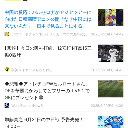
中国の反応：バルセロナがアジアツアーに
向けた日韓満喫アニメ公開「なぜ中国には
来ないんだ」「日本で見ることにする」
アブロードチャンネル｜サッカー専門の海外の反応サイト
2025/6/20(Fr) 14:49
【悲報】今日の阪神打線、12安打1打点15三
振0四球
阪神タイガースちゃんねる
2025/6/20(Fr) 14:49
◆悲報◆アトレチコFWセルロートさん、
DFを華麗にかわしてどフリーの１VS１で
GKにプレゼント😂
WorldFootballNewS
2025/6/20(Fr) 14:30
加藤貴之 6月21日の中日戦 予告先発！
14:00～