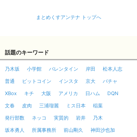
まとめくすアンテナ トップへ
話題のキーワード
乃木坂
小学館
バレンタイン
岸田
松本人志
普通
ビットコイン
インスタ
京大
バチャ
XBox
キチ
大阪
アメリカ
日ハム
DQN
文春
皮肉
三浦瑠麗
ミス日本
稲葉
発行部数
ネッコ
実質的
岩井
乃木
坂本勇人
所属事務所
前山剛久
神田沙也加