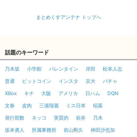
まとめくすアンテナ トップへ
話題のキーワード
乃木坂
小学館
バレンタイン
岸田
松本人志
普通
ビットコイン
インスタ
京大
バチャ
XBox
キチ
大阪
アメリカ
日ハム
DQN
文春
皮肉
三浦瑠麗
ミス日本
稲葉
発行部数
ネッコ
実質的
岩井
乃木
坂本勇人
所属事務所
前山剛久
神田沙也加