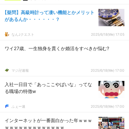
【疑問】高級時計って凄い機能とかメリット
があるんか・・・・・・？
なんJクエスト
2025/6/18(We) 17:05
ワイ27歳、一生独身を貫くか婚活をすべきか悩む?
マジ卍速報
2025/6/18(We) 17:00
入社一日目で「あっここやばいな」ってな
る職場の特徴w
ふぇー速
2025/6/18(We) 17:00
インターネットが一番面白かった年ｗｗｗ
ｗｗｗｗｗｗｗｗｗｗｗｗｗ