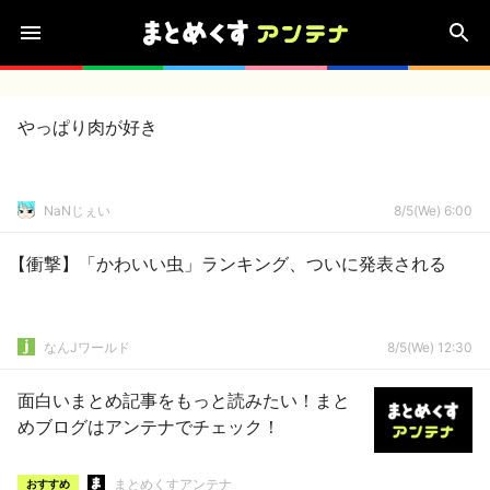
やっぱり肉が好き
NaNじぇい
8/5(We) 6:00
【衝撃】「かわいい虫」ランキング、ついに発表される
なんJワールド
8/5(We) 12:30
面白いまとめ記事をもっと読みたい！まと
めブログはアンテナでチェック！
まとめくすアンテナ
おすすめ