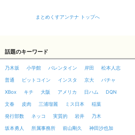
まとめくすアンテナ トップへ
話題のキーワード
乃木坂
小学館
バレンタイン
岸田
松本人志
普通
ビットコイン
インスタ
京大
バチャ
XBox
キチ
大阪
アメリカ
日ハム
DQN
文春
皮肉
三浦瑠麗
ミス日本
稲葉
発行部数
ネッコ
実質的
岩井
乃木
坂本勇人
所属事務所
前山剛久
神田沙也加