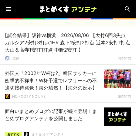
【試合結果】阪神vs横浜 2026/08/06 【大竹6回3失点
ガルシア2安打3打点1HR 森下1安打2打点 近本2安打1打点
大山＆高寺1安打1打点 中野2安打 】
虎速
7時間前
外国人「2002年W杯は?」韓国サッカーに
衝撃的不祥事！W杯予選でレフリーへの不
適切接待発覚！海外騒然！【海外の反応】
NO FOOTY NO LIFE
8時間前
面白いまとめブログの記事が続々登場！ま
とめブログアンテナを公開しました！
まとめくすアンテナ
おすすめ