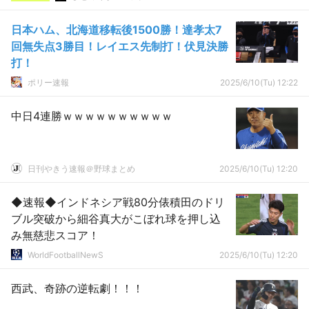
日本ハム、北海道移転後1500勝！達孝太7
回無失点3勝目！レイエス先制打！伏見決勝
打！
ポリー速報
2025/6/10(Tu) 12:22
中日4連勝ｗｗｗｗｗｗｗｗｗｗ
日刊やきう速報＠野球まとめ
2025/6/10(Tu) 12:20
◆速報◆インドネシア戦80分俵積田のドリ
ブル突破から細谷真大がこぼれ球を押し込
み無慈悲スコア！
WorldFootballNewS
2025/6/10(Tu) 12:20
西武、奇跡の逆転劇！！！